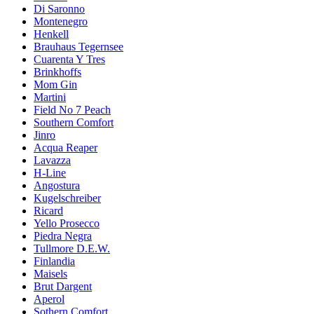
Di Saronno
Montenegro
Henkell
Brauhaus Tegernsee
Cuarenta Y Tres
Brinkhoffs
Mom Gin
Martini
Field No 7 Peach
Southern Comfort
Jinro
Acqua Reaper
Lavazza
H-Line
Angostura
Kugelschreiber
Ricard
Yello Prosecco
Piedra Negra
Tullmore D.E.W.
Finlandia
Maisels
Brut Dargent
Aperol
Sothern Comfort