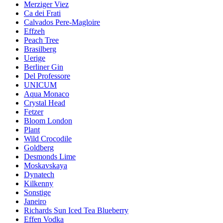
Merziger Viez
Ca dei Frati
Calvados Pere-Magloire
Effzeh
Peach Tree
Brasilberg
Uerige
Berliner Gin
Del Professore
UNICUM
Aqua Monaco
Crystal Head
Fetzer
Bloom London
Plant
Wild Crocodile
Goldberg
Desmonds Lime
Moskavskaya
Dynatech
Kilkenny
Sonstige
Janeiro
Richards Sun Iced Tea Blueberry
Effen Vodka