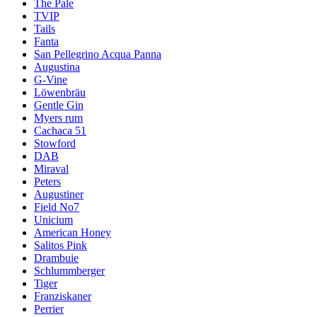
The Pale
TVIP
Tails
Fanta
San Pellegrino Acqua Panna
Augustina
G-Vine
Löwenbräu
Gentle Gin
Myers rum
Cachaca 51
Stowford
DAB
Miraval
Peters
Augustiner
Field No7
Unicium
American Honey
Salitos Pink
Drambuie
Schlummberger
Tiger
Franziskaner
Perrier