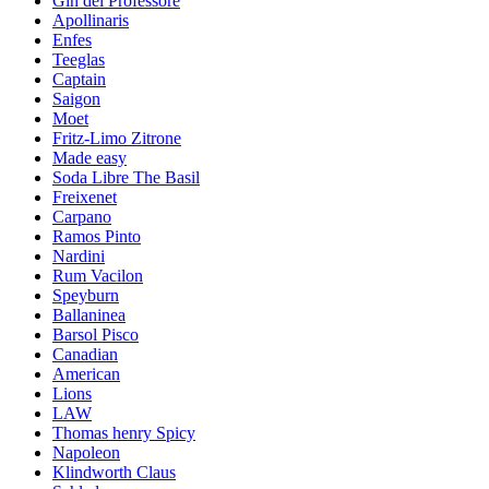
Gin del Professore
Apollinaris
Enfes
Teeglas
Captain
Saigon
Moet
Fritz-Limo Zitrone
Made easy
Soda Libre The Basil
Freixenet
Carpano
Ramos Pinto
Nardini
Rum Vacilon
Speyburn
Ballaninea
Barsol Pisco
Canadian
American
Lions
LAW
Thomas henry Spicy
Napoleon
Klindworth Claus