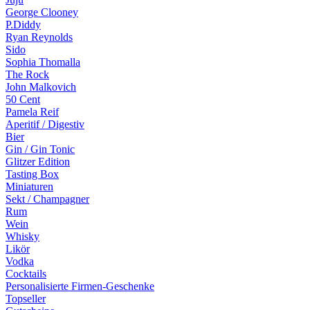
George Clooney
P.Diddy
Ryan Reynolds
Sido
Sophia Thomalla
The Rock
John Malkovich
50 Cent
Pamela Reif
Aperitif / Digestiv
Bier
Gin / Gin Tonic
Glitzer Edition
Tasting Box
Miniaturen
Sekt / Champagner
Rum
Wein
Whisky
Likör
Vodka
Cocktails
Personalisierte Firmen-Geschenke
Topseller