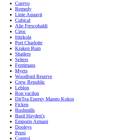
Cuervo
Remedy
Linie Aquavit
Cubical
Alie Frescobaldi
Ciroc
fritzkola
Port Charlotte
Kraken Rum
Shatlers
Selters
Fentimans
Myers
Woodford Reserve
Crew Republic
Leblon
Ron vacilon
DirTea Energy Mango Kokos
Ficken
Bushmills
Basil Hayden's
Emporio Armani
Dooleys
Pepsi
Control