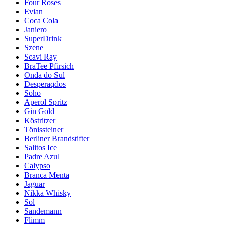
Four Roses
Evian
Coca Cola
Janiero
SuperDrink
Szene
Scavi Ray
BraTee Pfirsich
Onda do Sul
Desperaqdos
Soho
Aperol Spritz
Gin Gold
Köstritzer
Tönissteiner
Berliner Brandstifter
Salitos Ice
Padre Azul
Calypso
Branca Menta
Jaguar
Nikka Whisky
Sol
Sandemann
Flimm