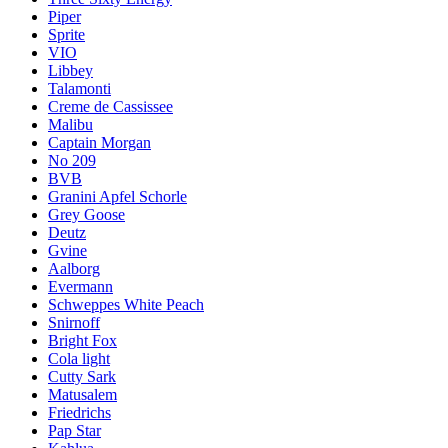
Piper
Sprite
VIO
Libbey
Talamonti
Creme de Cassissee
Malibu
Captain Morgan
No 209
BVB
Granini Apfel Schorle
Grey Goose
Deutz
Gvine
Aalborg
Evermann
Schweppes White Peach
Snirnoff
Bright Fox
Cola light
Cutty Sark
Matusalem
Friedrichs
Pap Star