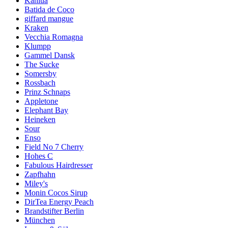
Kahlua
Batida de Coco
giffard mangue
Kraken
Vecchia Romagna
Klumpp
Gammel Dansk
The Sucke
Somersby
Rossbach
Prinz Schnaps
Appletone
Elephant Bay
Heineken
Sour
Enso
Field No 7 Cherry
Hohes C
Fabulous Hairdresser
Zapfhahn
Miley's
Monin Cocos Sirup
DirTea Energy Peach
Brandstifter Berlin
München