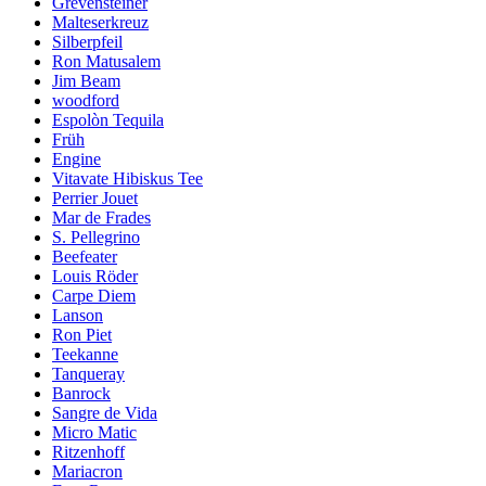
Grevensteiner
Malteserkreuz
Silberpfeil
Ron Matusalem
Jim Beam
woodford
Espolòn Tequila
Früh
Engine
Vitavate Hibiskus Tee
Perrier Jouet
Mar de Frades
S. Pellegrino
Beefeater
Louis Röder
Carpe Diem
Lanson
Ron Piet
Teekanne
Tanqueray
Banrock
Sangre de Vida
Micro Matic
Ritzenhoff
Mariacron