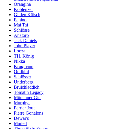
Orangina
Koblenzer
Gilden Kölsch
Pepino
Mai Tai
Schlösse
Ahatoro
Jack Daniels
John Player
Looza
TH. König
Nikka
Krugmann
Oddbird
Schlösser
Underberg
Bruichladdich
Tomatin Legacy
Münchner Gin
Murphys
Perrier Jout
Pierre Gonalons
Dewar's
Martell
Three Sixty Energy