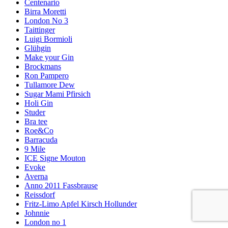
Centenario
Birra Moretti
London No 3
Taittinger
Luigi Bormioli
Glühgin
Make your Gin
Brockmans
Ron Pampero
Tullamore Dew
Sugar Mami Pfirsich
Holi Gin
Studer
Bra tee
Roe&Co
Barracuda
9 Mile
ICE Signe Mouton
Evoke
Averna
Anno 2011 Fassbrause
Reissdorf
Fritz-Limo Apfel Kirsch Hollunder
Johnnie
London no 1