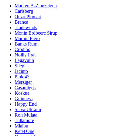
Marken A-Z anzeigen
Carlsberg
Ouzo Plomari
Branca
Tradewinds
Monin Erdbeere Sirup
Martini Fiero
Banks Rum
Crodino
Noilly Prat
Lagavulin
Stiegl
Jacinto
Pink 47
Merziger
Casamigos
Koskue
Guinness
Happy End
Slava Ukraini
Ron Mulata
Tullamore
Mlaibu
Ketel One