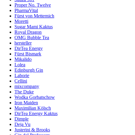
Proper No. Twelve
PharmaVital
Fürst von Metternich
Moretti
Sugar Mami Kaktus
Royal Dragon
OMG Bubble Tea
hersteller
DirTea Energy
Fürst Bismark
Mikalido
Lolea
Edinburgh Gin
Laborie
Cellini
mixcompany
The Duke
Wodka Gorbatschow
Iron Maiden
Maximilian Kölsch
DirTea Energy Kaktus
Dimple
Deja Vu
Justerini & Brooks