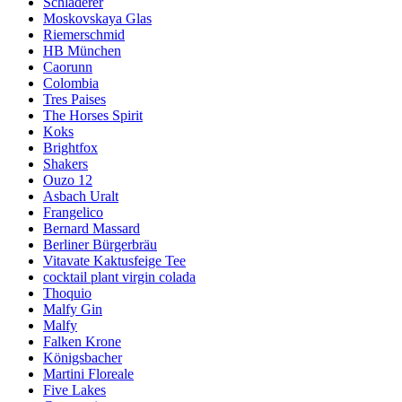
Schladerer
Moskovskaya Glas
Riemerschmid
HB München
Caorunn
Colombia
Tres Paises
The Horses Spirit
Koks
Brightfox
Shakers
Ouzo 12
Asbach Uralt
Frangelico
Bernard Massard
Berliner Bürgerbräu
Vitavate Kaktusfeige Tee
cocktail plant virgin colada
Thoquio
Malfy Gin
Malfy
Falken Krone
Königsbacher
Martini Floreale
Five Lakes