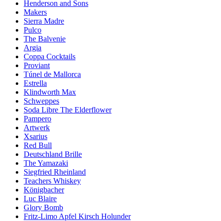
Henderson and Sons
Makers
Sierra Madre
Pulco
The Balvenie
Argia
Coppa Cocktails
Proviant
Túnel de Mallorca
Estrella
Klindworth Max
Schweppes
Soda Libre The Elderflower
Pampero
Artwerk
Xsarius
Red Bull
Deutschland Brille
The Yamazaki
Siegfried Rheinland
Teachers Whiskey
Königbacher
Luc Blaire
Glory Bomb
Fritz-Limo Apfel Kirsch Holunder