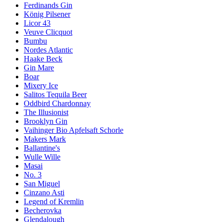
Ferdinands Gin
König Pilsener
Licor 43
Veuve Clicquot
Bumbu
Nordes Atlantic
Haake Beck
Gin Mare
Boar
Mixery Ice
Salitos Tequila Beer
Oddbird Chardonnay
The Illusionist
Brooklyn Gin
Vaihinger Bio Apfelsaft Schorle
Makers Mark
Ballantine's
Wulle Wille
Masai
No. 3
San Miguel
Cinzano Asti
Legend of Kremlin
Becherovka
Glendalough