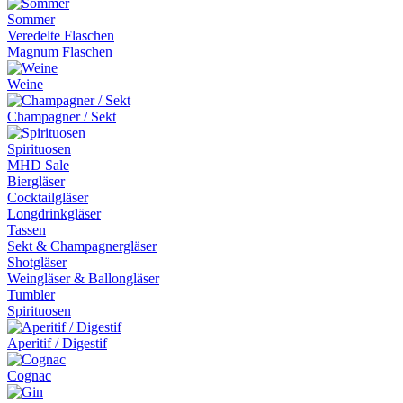
Sommer
Veredelte Flaschen
Magnum Flaschen
Weine
Champagner / Sekt
Spirituosen
MHD Sale
Biergläser
Cocktailgläser
Longdrinkgläser
Tassen
Sekt & Champagnergläser
Shotgläser
Weingläser & Ballongläser
Tumbler
Spirituosen
Aperitif / Digestif
Cognac