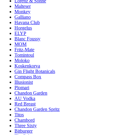
Lorenz & Söhne
Malteser
Monkey
Galliano
Havana Club
Horgelus
ELYP
Blanc Foussy
MOM
Fritz-Mate
Tomintoul
Moloko
Koskenkorva
Gin Flight Botanicals
Compass Box
Illusionist
Plomari
Chandon Garden
AU Vodka
Red Breast
Chandon Garden Spritz
Titos
Chambord
Three Sixty
Bitburger