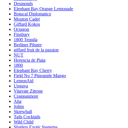
Desmonds
Elephant Bay Orange Lemonade
Botucal Diplomatico
Mouton Cadet
Giffard Kokos
Octagon
Finsbury
1800 Tequila
Berliner Pilsner
giffard fruit de la passion
NUT
Herencia de Plata
1800
Elephant Bay Cherry
Field No 7 Pineapple Mango
LemonAid
Ungava
Vitavate Zitrone
Cragganmore
Aha
Johns
Skrewball
Tails Cocktails
Wild Child
Shatlers Exotic Ipanema