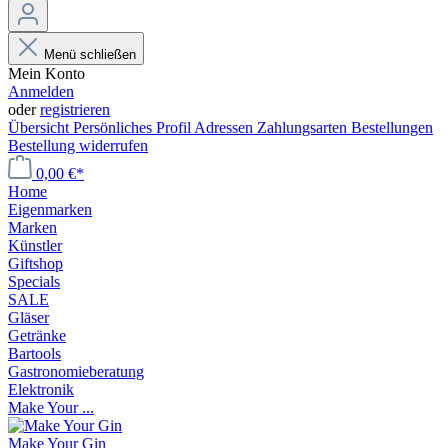
Menü schließen
Mein Konto
Anmelden
oder
registrieren
Übersicht
Persönliches Profil
Adressen
Zahlungsarten
Bestellungen
Bestellung widerrufen
0,00 €*
Home
Eigenmarken
Marken
Künstler
Giftshop
Specials
SALE
Gläser
Getränke
Bartools
Gastronomieberatung
Elektronik
Make Your ...
Make Your Gin