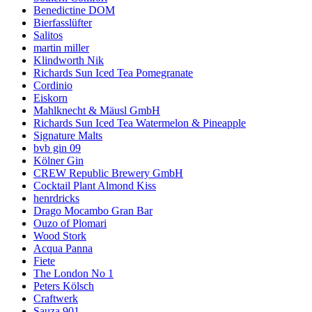
Benedictine DOM
Bierfasslüfter
Salitos
martin miller
Klindworth Nik
Richards Sun Iced Tea Pomegranate
Cordinio
Eiskorn
Mahlknecht & Mäusl GmbH
Richards Sun Iced Tea Watermelon & Pineapple
Signature Malts
bvb gin 09
Kölner Gin
CREW Republic Brewery GmbH
Cocktail Plant Almond Kiss
henrdricks
Drago Mocambo Gran Bar
Ouzo of Plomari
Wood Stork
Acqua Panna
Fiete
The London No 1
Peters Kölsch
Craftwerk
Sauza 901