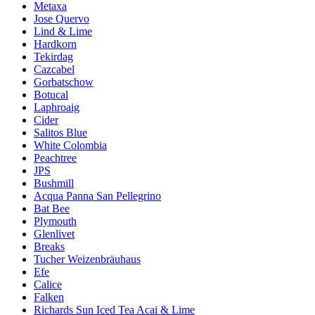
Metaxa
Jose Quervo
Lind & Lime
Hardkorn
Tekirdag
Cazcabel
Gorbatschow
Botucal
Laphroaig
Cider
Salitos Blue
White Colombia
Peachtree
JPS
Bushmill
Acqua Panna San Pellegrino
Bat Bee
Plymouth
Glenlivet
Breaks
Tucher Weizenbräuhaus
Efe
Calice
Falken
Richards Sun Iced Tea Acai & Lime