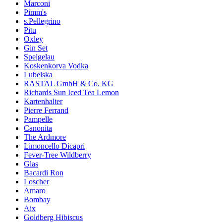
Marconi
Pimm's
s.Pellegrino
Pitu
Oxley
Gin Set
Speigelau
Koskenkorva Vodka
Lubelska
RASTAL GmbH & Co. KG
Richards Sun Iced Tea Lemon
Kartenhalter
Pierre Ferrand
Pampelle
Canonita
The Ardmore
Limoncello Dicapri
Fever-Tree Wildberry
Glas
Bacardi Ron
Loscher
Amaro
Bombay
Aix
Goldberg Hibiscus