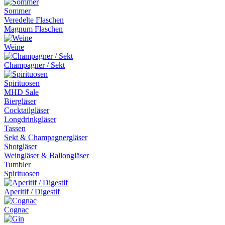
Sommer
Veredelte Flaschen
Magnum Flaschen
Weine
Champagner / Sekt
Spirituosen
MHD Sale
Biergläser
Cocktailgläser
Longdrinkgläser
Tassen
Sekt & Champagnergläser
Shotgläser
Weingläser & Ballongläser
Tumbler
Spirituosen
Aperitif / Digestif
Cognac