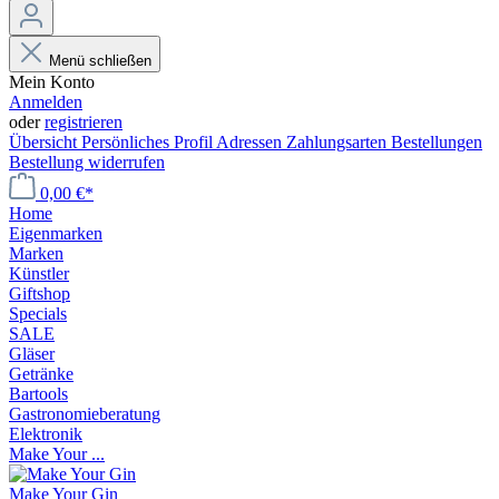
Menü schließen
Mein Konto
Anmelden
oder
registrieren
Übersicht
Persönliches Profil
Adressen
Zahlungsarten
Bestellungen
Bestellung widerrufen
0,00 €*
Home
Eigenmarken
Marken
Künstler
Giftshop
Specials
SALE
Gläser
Getränke
Bartools
Gastronomieberatung
Elektronik
Make Your ...
Make Your Gin