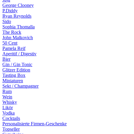
George Clooney
P.Diddy
Ryan Reynolds
Sido
Sophia Thomalla
The Rock
John Malkovich
50 Cent
Pamela Reif
Aperitif / Digestiv
Bier
Gin / Gin Tonic
Glitzer Edition
Tasting Box
Miniaturen
Sekt / Champagner
Rum
Wein
Whisky
Likör
Vodka
Cocktails
Personalisierte Firmen-Geschenke
Topseller