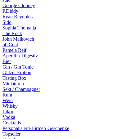
George Clooney
P.Diddy
Ryan Reynolds
Sido
Sophia Thomalla
The Rock
John Malkovich
50 Cent
Pamela Reif
Aperitif / Digestiv
Bier
Gin / Gin Tonic
Glitzer Edition
Tasting Box
Miniaturen
Sekt / Champagner
Rum
Wein
Whisky
Likör
Vodka
Cocktails
Personalisierte Firmen-Geschenke
Topseller