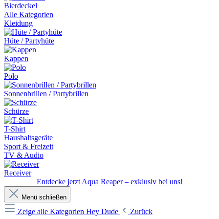
Bierdeckel
Alle Kategorien
Kleidung
Hüte / Partyhüte
Kappen
Polo
Sonnenbrillen / Partybrillen
Schürze
T-Shirt
Haushaltsgeräte
Sport & Freizeit
TV & Audio
Receiver
Entdecke jetzt Aqua Reaper – exklusiv bei uns!
Menü schließen
Zeige alle Kategorien
Hey Dude
Zurück