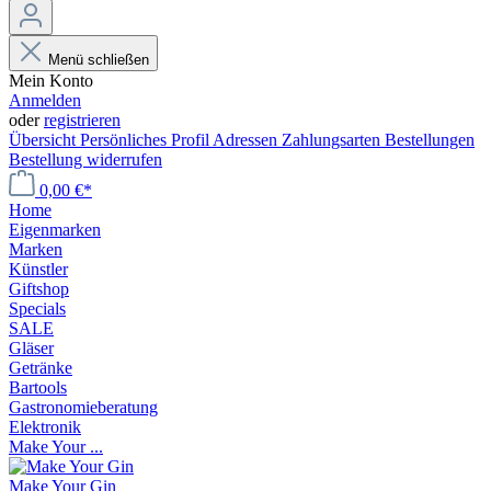
Menü schließen
Mein Konto
Anmelden
oder
registrieren
Übersicht
Persönliches Profil
Adressen
Zahlungsarten
Bestellungen
Bestellung widerrufen
0,00 €*
Home
Eigenmarken
Marken
Künstler
Giftshop
Specials
SALE
Gläser
Getränke
Bartools
Gastronomieberatung
Elektronik
Make Your ...
Make Your Gin