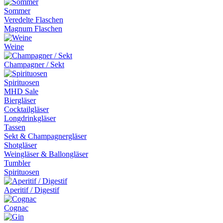
Sommer
Veredelte Flaschen
Magnum Flaschen
Weine
Champagner / Sekt
Spirituosen
MHD Sale
Biergläser
Cocktailgläser
Longdrinkgläser
Tassen
Sekt & Champagnergläser
Shotgläser
Weingläser & Ballongläser
Tumbler
Spirituosen
Aperitif / Digestif
Cognac