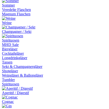
Sommer
Veredelte Flaschen
Magnum Flaschen
Weine
Champagner / Sekt
Spirituosen
MHD Sale
Biergläser
Cocktailgläser
Longdrinkgläser
Tassen
Sekt & Champagnergläser
Shotgläser
Weingläser & Ballongläser
Tumbler
Spirituosen
Aperitif / Digestif
Cognac