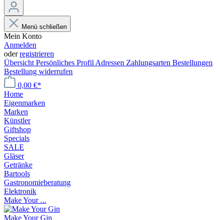
Menü schließen
Mein Konto
Anmelden
oder
registrieren
Übersicht
Persönliches Profil
Adressen
Zahlungsarten
Bestellungen
Bestellung widerrufen
0,00 €*
Home
Eigenmarken
Marken
Künstler
Giftshop
Specials
SALE
Gläser
Getränke
Bartools
Gastronomieberatung
Elektronik
Make Your ...
Make Your Gin