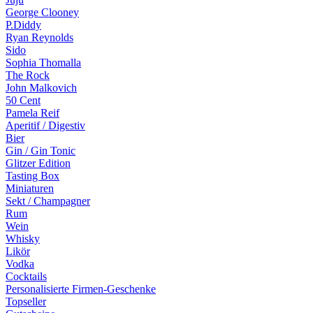
George Clooney
P.Diddy
Ryan Reynolds
Sido
Sophia Thomalla
The Rock
John Malkovich
50 Cent
Pamela Reif
Aperitif / Digestiv
Bier
Gin / Gin Tonic
Glitzer Edition
Tasting Box
Miniaturen
Sekt / Champagner
Rum
Wein
Whisky
Likör
Vodka
Cocktails
Personalisierte Firmen-Geschenke
Topseller