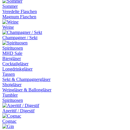
Sommer
Veredelte Flaschen
Magnum Flaschen
Weine
Champagner / Sekt
Spirituosen
MHD Sale
Biergläser
Cocktailgläser
Longdrinkgläser
Tassen
Sekt & Champagnergläser
Shotgläser
Weingläser & Ballongläser
Tumbler
Spirituosen
Aperitif / Digestif
Cognac