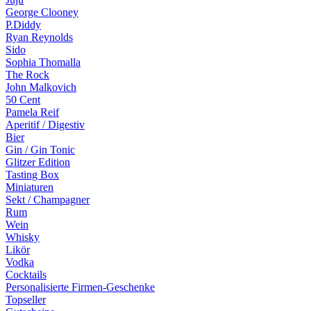
George Clooney
P.Diddy
Ryan Reynolds
Sido
Sophia Thomalla
The Rock
John Malkovich
50 Cent
Pamela Reif
Aperitif / Digestiv
Bier
Gin / Gin Tonic
Glitzer Edition
Tasting Box
Miniaturen
Sekt / Champagner
Rum
Wein
Whisky
Likör
Vodka
Cocktails
Personalisierte Firmen-Geschenke
Topseller