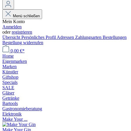
Menü schließen
Mein Konto
Anmelden
oder
registrieren
Übersicht
Persönliches Profil
Adressen
Zahlungsarten
Bestellungen
Bestellung widerrufen
0,00 €*
Home
Eigenmarken
Marken
Künstler
Giftshop
Specials
SALE
Gläser
Getränke
Bartools
Gastronomieberatung
Elektronik
Make Your ...
Make Your Gin