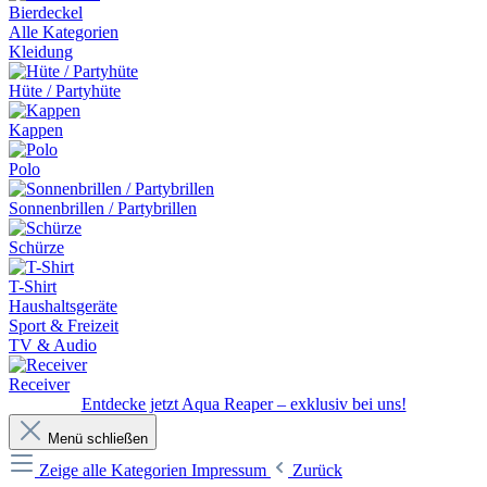
Bierdeckel
Alle Kategorien
Kleidung
Hüte / Partyhüte
Kappen
Polo
Sonnenbrillen / Partybrillen
Schürze
T-Shirt
Haushaltsgeräte
Sport & Freizeit
TV & Audio
Receiver
Entdecke jetzt Aqua Reaper – exklusiv bei uns!
Menü schließen
Zeige alle Kategorien
Impressum
Zurück