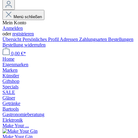
Menü schließen
Mein Konto
Anmelden
oder
registrieren
Übersicht
Persönliches Profil
Adressen
Zahlungsarten
Bestellungen
Bestellung widerrufen
0,00 €*
Home
Eigenmarken
Marken
Künstler
Giftshop
Specials
SALE
Gläser
Getränke
Bartools
Gastronomieberatung
Elektronik
Make Your ...
Make Your Gin