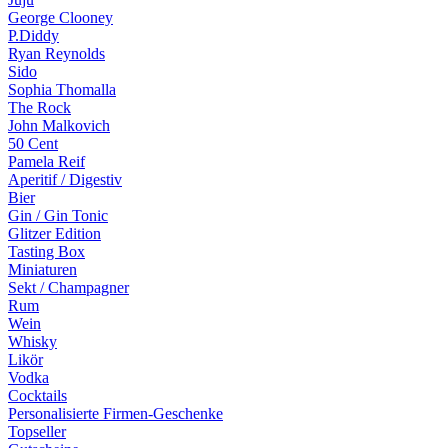
George Clooney
P.Diddy
Ryan Reynolds
Sido
Sophia Thomalla
The Rock
John Malkovich
50 Cent
Pamela Reif
Aperitif / Digestiv
Bier
Gin / Gin Tonic
Glitzer Edition
Tasting Box
Miniaturen
Sekt / Champagner
Rum
Wein
Whisky
Likör
Vodka
Cocktails
Personalisierte Firmen-Geschenke
Topseller