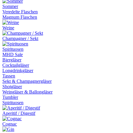
Sommer
Veredelte Flaschen
Magnum Flaschen
Weine
Champagner / Sekt
Spirituosen
MHD Sale
Biergläser
Cocktailgläser
Longdrinkgläser
Tassen
Sekt & Champagnergläser
Shotgläser
Weingläser & Ballongläser
Tumbler
Spirituosen
Aperitif / Digestif
Cognac