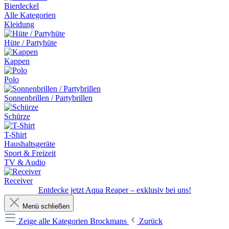
Bierdeckel
Alle Kategorien
Kleidung
Hüte / Partyhüte
Kappen
Polo
Sonnenbrillen / Partybrillen
Schürze
T-Shirt
Haushaltsgeräte
Sport & Freizeit
TV & Audio
Receiver
Entdecke jetzt Aqua Reaper – exklusiv bei uns!
Menü schließen
Zeige alle Kategorien
Brockmans
Zurück