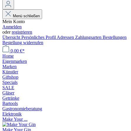
Menü schließen
Mein Konto
Anmelden
oder
registrieren
Übersicht
Persönliches Profil
Adressen
Zahlungsarten
Bestellungen
Bestellung widerrufen
0,00 €*
Home
Eigenmarken
Marken
Künstler
Giftshop
Specials
SALE
Gläser
Getränke
Bartools
Gastronomieberatung
Elektronik
Make Your ...
Make Your Gin