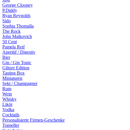
George Clooney
P.Diddy
Ryan Reynolds
Sido
Sophia Thomalla
The Rock
John Malkovich
50 Cent
Pamela Reif
Aperitif / Digestiv
Bier
Gin / Gin Tonic
Glitzer Edition
Tasting Box
Miniaturen
Sekt / Champagner
Rum
Wein
Whisky
Likör
Vodka
Cocktails
Personalisierte Firmen-Geschenke
Topseller