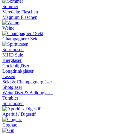
Sommer
Veredelte Flaschen
Magnum Flaschen
Weine
Champagner / Sekt
Spirituosen
MHD Sale
Biergläser
Cocktailgläser
Longdrinkgläser
Tassen
Sekt & Champagnergläser
Shotgläser
Weingläser & Ballongläser
Tumbler
Spirituosen
Aperitif / Digestif
Cognac