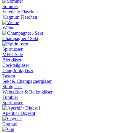
Sommer
Veredelte Flaschen
Magnum Flaschen
Weine
Champagner / Sekt
Spirituosen
MHD Sale
Biergläser
Cocktailgläser
Longdrinkgläser
Tassen
Sekt & Champagnergläser
Shotgläser
Weingläser & Ballongläser
Tumbler
Spirituosen
Aperitif / Digestif
Cognac