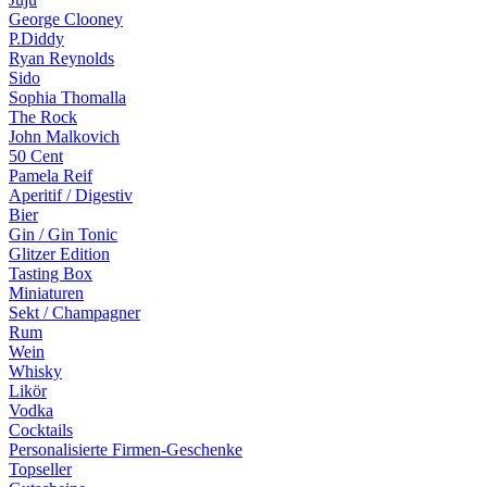
George Clooney
P.Diddy
Ryan Reynolds
Sido
Sophia Thomalla
The Rock
John Malkovich
50 Cent
Pamela Reif
Aperitif / Digestiv
Bier
Gin / Gin Tonic
Glitzer Edition
Tasting Box
Miniaturen
Sekt / Champagner
Rum
Wein
Whisky
Likör
Vodka
Cocktails
Personalisierte Firmen-Geschenke
Topseller