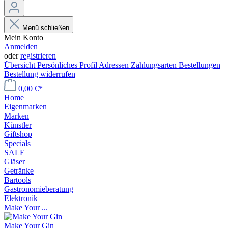
Menü schließen
Mein Konto
Anmelden
oder
registrieren
Übersicht
Persönliches Profil
Adressen
Zahlungsarten
Bestellungen
Bestellung widerrufen
0,00 €*
Home
Eigenmarken
Marken
Künstler
Giftshop
Specials
SALE
Gläser
Getränke
Bartools
Gastronomieberatung
Elektronik
Make Your ...
Make Your Gin