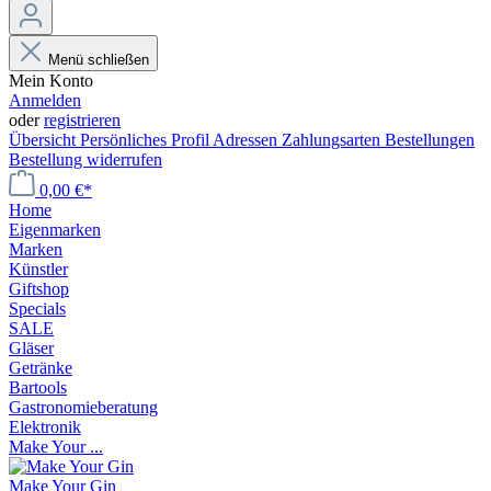
Menü schließen
Mein Konto
Anmelden
oder
registrieren
Übersicht
Persönliches Profil
Adressen
Zahlungsarten
Bestellungen
Bestellung widerrufen
0,00 €*
Home
Eigenmarken
Marken
Künstler
Giftshop
Specials
SALE
Gläser
Getränke
Bartools
Gastronomieberatung
Elektronik
Make Your ...
Make Your Gin