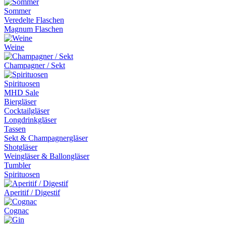
Sommer
Veredelte Flaschen
Magnum Flaschen
Weine
Champagner / Sekt
Spirituosen
MHD Sale
Biergläser
Cocktailgläser
Longdrinkgläser
Tassen
Sekt & Champagnergläser
Shotgläser
Weingläser & Ballongläser
Tumbler
Spirituosen
Aperitif / Digestif
Cognac