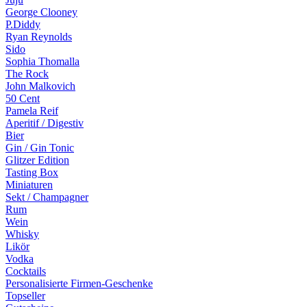
George Clooney
P.Diddy
Ryan Reynolds
Sido
Sophia Thomalla
The Rock
John Malkovich
50 Cent
Pamela Reif
Aperitif / Digestiv
Bier
Gin / Gin Tonic
Glitzer Edition
Tasting Box
Miniaturen
Sekt / Champagner
Rum
Wein
Whisky
Likör
Vodka
Cocktails
Personalisierte Firmen-Geschenke
Topseller