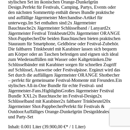
stylischen Set im ikonischen Orange-Dunkelgrün
Design.Perfekt für Festivals, Camping, Partys, Events oder
den nächsten Sommertrip enthält dieses Bundle praktische
und auffällige Jägermeister Merchandise-Artikel für
unterwegs.Im Set enthalten sind:2x Jägermeister
Bauchtasche2x Jägermeister Schlüsselband / Lanyard2x
Jägermeister Festival Trinkbeutel20x Jägermeister ORANGE
Shot-PappbecherDie beiden Bauchtaschen bieten praktischen
Stauraum für Smartphone, Geldbörse oder Festival-Zubehör.
Die faltbaren Trinkbeutel mit Karabiner lassen sich bequem
am Körper oder an Taschen befestigen und eignen sich ideal
zum Wiederauffüllen mit Wasser oder Kaltgetränken.Die
Schlüsselbänder mit Karabiner sorgen für schnellen Zugriff
auf Schlüssel, Ausweise oder Festivalpässe. Ergänzt wird das
Set durch die auffälligen Jägermeister ORANGE Shotbecher
– perfekt für gemeinsame Festival-Momente mit Freunden.Ein
stylisches All-in-One Bundle für echte Festival- und
Jägermeister-Fans.HighlightsGroßes Jägermeister Festival
Bundle XXL2x Bauchtasche im Festival-Design2x
Schlüsselband mit Karabiner2x faltbarer Trinkbeutel20x
Jägermeister Shot-PappbecherPerfekt für Festivals &
OutdoorAuffälliges Orange-Dunkelgrün DesignIdeales Fan-
und Party-Set
Inhalt:
0.001 Liter
(39.900,00 €* / 1 Liter)