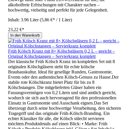
alkoholfreie Erfrischungen mit Charakter suchen –
hochwertig, vielseitig und perfekt für jede Gelegenheit.
Inhalt:
3.96 Liter
(5,86 €* / 1 Liter)
23,22 €*
In den Warenkorb
Früh Kölsch Kranz mit 8× Kölschgläsern 0,2 L – geeicht –
Original Kölschstangen – Servierkranz komplett
Der klassische Früh Kölsch Kranz im kompletten Set mit 8
originalen Kölschgläsern steht für echte kölsche
Brauhauskultur. Ideal für gesellige Runden, Gastronomie,
Events oder den authentischen Kölsch-Genuss zu Hause.Der
stabile rote Kölschkranz bietet Platz für bis zu 8
Kölschstangen. Die mitgelieferten Gläser haben ein
Fassungsvermögen von 0,2 Litern und sind amtlich geeicht,
wodurch sie sich auch hervorragend für den professionellen
Einsatz in Gastronomie und Ausschank eignen.Das Set
überzeugt durch seine hochwertige Verarbeitung, den sicheren
Tragegriff und das originale Früh-Kölsch-Branding. Ein
echter Klassiker für alle, die Kölsch stilecht servieren
möchten.Produktdetails auf einen Blick: • Marke: Früh
Kölsch • Produkt: Kölschkranz inkl. Gläser • Set-Inhalt:1×