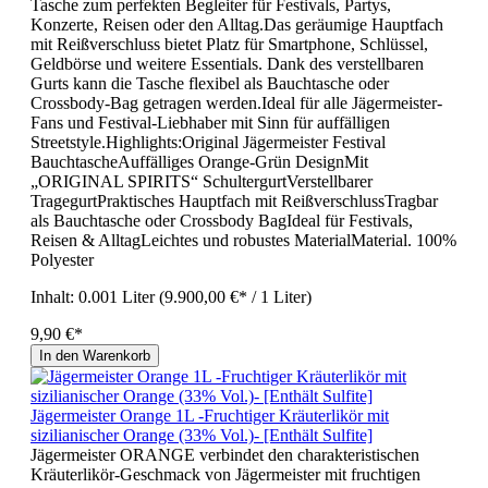
Tasche zum perfekten Begleiter für Festivals, Partys,
Konzerte, Reisen oder den Alltag.Das geräumige Hauptfach
mit Reißverschluss bietet Platz für Smartphone, Schlüssel,
Geldbörse und weitere Essentials. Dank des verstellbaren
Gurts kann die Tasche flexibel als Bauchtasche oder
Crossbody-Bag getragen werden.Ideal für alle Jägermeister-
Fans und Festival-Liebhaber mit Sinn für auffälligen
Streetstyle.Highlights:Original Jägermeister Festival
BauchtascheAuffälliges Orange-Grün DesignMit
„ORIGINAL SPIRITS“ SchultergurtVerstellbarer
TragegurtPraktisches Hauptfach mit ReißverschlussTragbar
als Bauchtasche oder Crossbody BagIdeal für Festivals,
Reisen & AlltagLeichtes und robustes MaterialMaterial. 100%
Polyester
Inhalt:
0.001 Liter
(9.900,00 €* / 1 Liter)
9,90 €*
In den Warenkorb
Jägermeister Orange 1L -Fruchtiger Kräuterlikör mit
sizilianischer Orange (33% Vol.)- [Enthält Sulfite]
Jägermeister ORANGE verbindet den charakteristischen
Kräuterlikör-Geschmack von Jägermeister mit fruchtigen