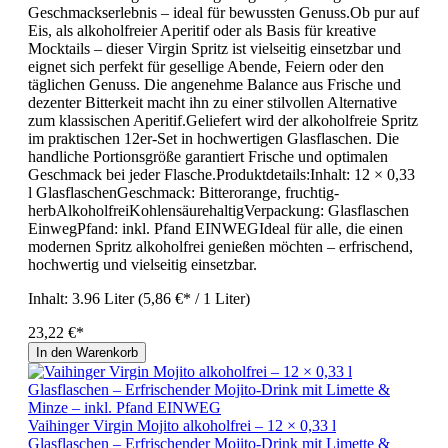
Geschmackserlebnis – ideal für bewussten Genuss.Ob pur auf
Eis, als alkoholfreier Aperitif oder als Basis für kreative
Mocktails – dieser Virgin Spritz ist vielseitig einsetzbar und
eignet sich perfekt für gesellige Abende, Feiern oder den
täglichen Genuss. Die angenehme Balance aus Frische und
dezenter Bitterkeit macht ihn zu einer stilvollen Alternative
zum klassischen Aperitif.Geliefert wird der alkoholfreie Spritz
im praktischen 12er-Set in hochwertigen Glasflaschen. Die
handliche Portionsgröße garantiert Frische und optimalen
Geschmack bei jeder Flasche.Produktdetails:Inhalt: 12 × 0,33
l GlasflaschenGeschmack: Bitterorange, fruchtig-
herbAlkoholfreiKohlensäurehaltigVerpackung: Glasflaschen
EinwegPfand: inkl. Pfand EINWEGIdeal für alle, die einen
modernen Spritz alkoholfrei genießen möchten – erfrischend,
hochwertig und vielseitig einsetzbar.
Inhalt:
3.96 Liter
(5,86 €* / 1 Liter)
23,22 €*
In den Warenkorb
Vaihinger Virgin Mojito alkoholfrei – 12 × 0,33 l
Glasflaschen – Erfrischender Mojito-Drink mit Limette &