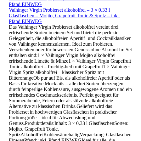
Vaihinger Virgin Probierset alkoholfrei – 3 × 0,33 l
Glasflaschen – Mojito, Grapefruit Tonic & Spritz – inkl.
Pfand EINWEG
Das Vaihinger Virgin Probierset alkoholfrei vereint drei
erfrischende Sorten in einem Set und bietet die perfekte
Gelegenheit, die alkoholfreien Aperitif- und Cocktailklassiker
von Vaihinger kennenzulernen. Ideal zum Probieren,
Verschenken oder für bewussten Genuss ohne Alkohol.Im Set
enthalten sind:1 × Vaihinger Virgin Mojito alkoholfrei –
erfrischende Limette & Minze1 × Vaihinger Virgin Grapefruit
Tonic alkoholfrei – fruchtig-herb mit Grapefruit1 × Vaihinger
Virgin Spritz alkoholfrei – klassischer Spritz mit
BitterorangeOb pur auf Eis, als alkoholfreier Aperitif oder als
Basis für kreative Mocktails – alle drei Sorten überzeugen
durch feinperlige Kohlensäure, ausgewogene Aromen und ein
erfrischendes Geschmackserlebnis. Perfekt geeignet für
Sommerabende, Feiern oder als stilvolle alkoholfreie
Alternative zu klassischen Drinks.Geliefert wird das
Probierset in hochwertigen Glasflaschen in praktischer
Portionsgröße – ideal für Abwechslung und
Genuss.Produktdetails:Inhalt: 3 × 0,33 l GlasflaschenSorten:
Mojito, Grapefruit Tonic,
SpritzAlkoholfreiKohlensäurehaltigVerpackung: Glasflaschen
EinwegPfand: inkl. Pfand EINWEGIdeal für alle, die