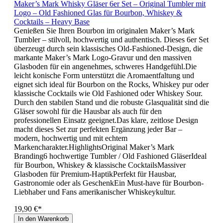
Maker’s Mark Whisky Gläser 6er Set – Original Tumbler mit
Logo – Old Fashioned Glas für Bourbon, Whiskey &
Cocktails – Heavy Base
Genießen Sie Ihren Bourbon im originalen Maker’s Mark
Tumbler – stilvoll, hochwertig und authentisch. Dieses 6er Set
überzeugt durch sein klassisches Old-Fashioned-Design, die
markante Maker’s Mark Logo-Gravur und den massiven
Glasboden für ein angenehmes, schweres Handgefühl.Die
leicht konische Form unterstützt die Aromaentfaltung und
eignet sich ideal für Bourbon on the Rocks, Whiskey pur oder
klassische Cocktails wie Old Fashioned oder Whiskey Sour.
Durch den stabilen Stand und die robuste Glasqualität sind die
Gläser sowohl für die Hausbar als auch für den
professionellen Einsatz geeignet.Das klare, zeitlose Design
macht dieses Set zur perfekten Ergänzung jeder Bar –
modern, hochwertig und mit echtem
Markencharakter.HighlightsOriginal Maker’s Mark
Branding6 hochwertige Tumbler / Old Fashioned GläserIdeal
für Bourbon, Whiskey & klassische CocktailsMassiver
Glasboden für Premium-HaptikPerfekt für Hausbar,
Gastronomie oder als GeschenkEin Must-have für Bourbon-
Liebhaber und Fans amerikanischer Whiskeykultur.
19,90 €*
In den Warenkorb