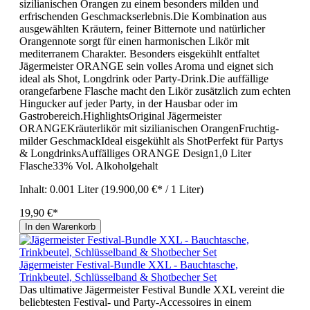
sizilianischen Orangen zu einem besonders milden und
erfrischenden Geschmackserlebnis.Die Kombination aus
ausgewählten Kräutern, feiner Bitternote und natürlicher
Orangennote sorgt für einen harmonischen Likör mit
mediterranem Charakter. Besonders eisgekühlt entfaltet
Jägermeister ORANGE sein volles Aroma und eignet sich
ideal als Shot, Longdrink oder Party-Drink.Die auffällige
orangefarbene Flasche macht den Likör zusätzlich zum echten
Hingucker auf jeder Party, in der Hausbar oder im
Gastrobereich.HighlightsOriginal Jägermeister
ORANGEKräuterlikör mit sizilianischen OrangenFruchtig-
milder GeschmackIdeal eisgekühlt als ShotPerfekt für Partys
& LongdrinksAuffälliges ORANGE Design1,0 Liter
Flasche33% Vol. Alkoholgehalt
Inhalt:
0.001 Liter
(19.900,00 €* / 1 Liter)
19,90 €*
In den Warenkorb
Jägermeister Festival-Bundle XXL - Bauchtasche,
Trinkbeutel, Schlüsselband & Shotbecher Set
Das ultimative Jägermeister Festival Bundle XXL vereint die
beliebtesten Festival- und Party-Accessoires in einem