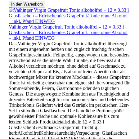
In den Warenkorb
Vaihinger Virgin Grapefruit Tonic alkoholfrei – 12 × 0,33 l
Glasflaschen – Erfrischendes Grapefruit-Tonic ohne Alkohol
– inkl. Pfand EINWEG
Das Vaihinger Virgin Grapefruit Tonic alkoholfrei überzeugt
mit einem angenehm herben und zugleich fruchtig-frischen
Grapefruitgeschmack. Feinperlig, ausgewogen und besonders
erfrischend ist es die ideale Wahl für alle, die bewusst auf
Alkohol verzichten möchten, ohne dabei auf Geschmack zu
verzichten.Ob pur auf Eis, als alkoholfreier Aperitif oder als
hochwertiger Mixer für kreative Mocktails – dieses Grapefruit
Tonic ist vielseitig einsetzbar und eignet sich hervorragend für
Sommerabende, Feiern, Gastronomie oder den täglichen
Genuss. Die ausgewogene Kombination aus Fruchtigkeit und
dezenter Bitterkeit sorgt für ein harmonisches und belebendes
Trinkerlebnis.Geliefert wird das Getränk im praktischen 12er-
Set in stilvollen Glasflaschen. Die handliche Portionsgröße
gewährleistet Frische und optimale Kohlensäure bis zum
letzten Schluck.Produktdetails:Inhalt: 12 × 0,33 l
GlasflaschenGeschmack: Grapefruit, fruchtig-
herbAlkoholfreiKohlensäurehaltigVerpackung: Glasflaschen
EinwegPfand: inkl. Pfand EINWEGIdeal für alle, die