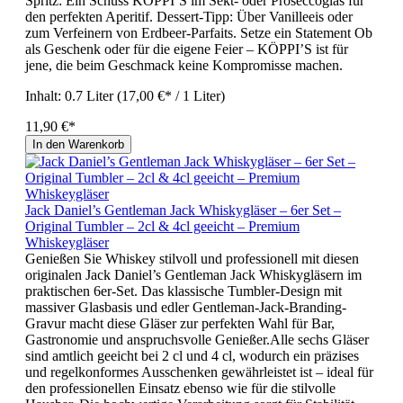
Spritz: Ein Schuss KÖPPI’S im Sekt- oder Proseccoglas für
den perfekten Aperitif. Dessert-Tipp: Über Vanilleeis oder
zum Verfeinern von Erdbeer-Parfaits. Setze ein Statement Ob
als Geschenk oder für die eigene Feier – KÖPPI’S ist für
jene, die beim Geschmack keine Kompromisse machen.
Inhalt:
0.7 Liter
(17,00 €* / 1 Liter)
11,90 €*
In den Warenkorb
Jack Daniel’s Gentleman Jack Whiskygläser – 6er Set –
Original Tumbler – 2cl & 4cl geeicht – Premium
Whiskeygläser
Genießen Sie Whiskey stilvoll und professionell mit diesen
originalen Jack Daniel’s Gentleman Jack Whiskygläsern im
praktischen 6er-Set. Das klassische Tumbler-Design mit
massiver Glasbasis und edler Gentleman-Jack-Branding-
Gravur macht diese Gläser zur perfekten Wahl für Bar,
Gastronomie und anspruchsvolle Genießer.Alle sechs Gläser
sind amtlich geeicht bei 2 cl und 4 cl, wodurch ein präzises
und regelkonformes Ausschenken gewährleistet ist – ideal für
den professionellen Einsatz ebenso wie für die stilvolle