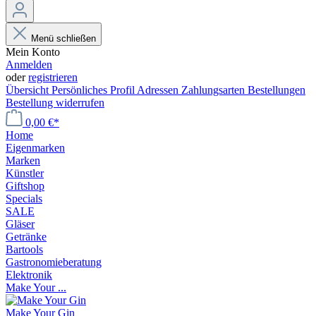
Menü schließen
Mein Konto
Anmelden
oder
registrieren
Übersicht
Persönliches Profil
Adressen
Zahlungsarten
Bestellungen
Bestellung widerrufen
0,00 €*
Home
Eigenmarken
Marken
Künstler
Giftshop
Specials
SALE
Gläser
Getränke
Bartools
Gastronomieberatung
Elektronik
Make Your ...
Make Your Gin