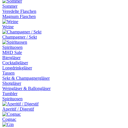
Sommer
Veredelte Flaschen
Magnum Flaschen
Weine
Champagner / Sekt
Spirituosen
MHD Sale
Biergläser
Cocktailgläser
Longdrinkgläser
Tassen
Sekt & Champagnergläser
Shotgläser
Weingläser & Ballongläser
Tumbler
Spirituosen
Aperitif / Digestif
Cognac