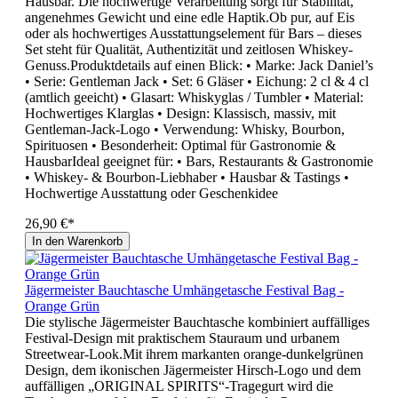
Hausbar. Die hochwertige Verarbeitung sorgt für Stabilität,
angenehmes Gewicht und eine edle Haptik.Ob pur, auf Eis
oder als hochwertiges Ausstattungselement für Bars – dieses
Set steht für Qualität, Authentizität und zeitlosen Whiskey-
Genuss.Produktdetails auf einen Blick: • Marke: Jack Daniel’s
• Serie: Gentleman Jack • Set: 6 Gläser • Eichung: 2 cl & 4 cl
(amtlich geeicht) • Glasart: Whiskyglas / Tumbler • Material:
Hochwertiges Klarglas • Design: Klassisch, massiv, mit
Gentleman-Jack-Logo • Verwendung: Whisky, Bourbon,
Spirituosen • Besonderheit: Optimal für Gastronomie &
HausbarIdeal geeignet für: • Bars, Restaurants & Gastronomie
• Whiskey- & Bourbon-Liebhaber • Hausbar & Tastings •
Hochwertige Ausstattung oder Geschenkidee
26,90 €*
In den Warenkorb
Jägermeister Bauchtasche Umhängetasche Festival Bag -
Orange Grün
Die stylische Jägermeister Bauchtasche kombiniert auffälliges
Festival-Design mit praktischem Stauraum und urbanem
Streetwear-Look.Mit ihrem markanten orange-dunkelgrünen
Design, dem ikonischen Jägermeister Hirsch-Logo und dem
auffälligen „ORIGINAL SPIRITS“-Tragegurt wird die