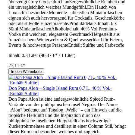
überzeugt Grey Goose durch außergewöhnliche Reinheit und
ein unvergleichlich weiches Mundgefühl.Ein Hauch von
Luxus für besondere Momente – die edlen Miniaturflaschen
eignen sich auch hervorragend für Cocktails, Geschenkkörbe
oder als stilvolle Einzelpräsente.Produktdetails:Inhalt: 6 x
50ml MiniaturflaschenAlkoholgehalt: 40% Vol.Premium-
Vodka mit weichem, elegantem GeschmackHergestellt aus
französischem Winterweizen & QuellwasserIdeal für Feiern,
Events & hochwertige PräsenteEnthält Sulfite und Farbstoffe
Inhalt:
0.3 Liter
(90,37 €* / 1 Liter)
27,11 €*
In den Warenkorb
Don Papa Alon – Single Island Rum 0,7 L, 40 % Vol.-
[Enthält Sulfite]
Don Papa Alon ist eine außergewöhnliche Spiced Rum-
Variante von der philippinischen Insel Negros. Der Name
„Alon“ bedeutet auf Tagalog „Welle“ – ein Hinweis auf die
tropische Herkunft und die Inspiration durch das
philippinische Inselleben.Hergestellt aus hochwertiger
Zuckerrohrmelasse und destilliert in einer Column Still, bringt
dieser Rum ein besonders weiches und zugleich