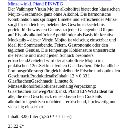
Minze – inkl. Pfand EINWEG
Der Vaihinger Virgin Mojito alkoholfrei bietet den klassischen
Mojito-Geschmack ganz ohne Alkohol. Die harmonische
Kombination aus spritziger Limette und erfrischender Minze
sorgt für ein leichtes, belebendes Geschmackserlebnis –
perfekt für bewussten Genuss zu jeder Gelegenheit.Ob pur
auf Eis, als alkoholfreier Aperitif oder als Basis für kreative
Mocktails – dieser Virgin Mojito ist vielseitig einsetzbar und
ideal für Sommerabende, Feiern, Gastronomie oder den
täglichen Genuss. Die feinperlige Kohlensäure unterstreicht
die Frische und macht jeden Schluck besonders
erfrischend.Geliefert wird der alkoholfreie Mojito im
praktischen 12er-Set in stilvollen Glasflaschen. Die handliche
Portionsgröße sorgt für gleichbleibende Frische und optimalen
Geschmack.Produktdetails:Inhalt: 12 × 0,33 l
GlasflaschenGeschmack: Limette &
MinzeAlkoholfreiKohlensäurehaltigVerpackung:
Glasflaschen EinwegPfand: inkl. Pfand EINWEGIdeal für
alle, die den Geschmack eines klassischen Cocktails
alkoholfrei genießen möchten – erfrischend, hochwertig und
vielseitig einsetzbar.
Inhalt:
3.96 Liter
(5,86 €* / 1 Liter)
23,22 €*