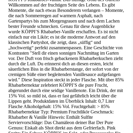
Willkommen auf der fruchtigen Seite des Lebens. Es gibt
Momente, die nach etwas Besonderem verlangen – Momente,
die nach Sommerregen auf warmem Asphalt, nach
Gartenpartys bis zum Morgengrauen und nach dem Lachen
bester Freunde schmecken. Genau für diese Augenblicke
wurde KÖPPI’S Rhabarber-Vanille erschaffen. Es ist nicht
einfach nur ein Likör; es ist die moderne Antwort auf den
klassischen Partyshot, die zeigt, dass „süffig“ und
„hochwertig“ perfekt zusammenpassen. Eine Geschichte von
Kontrasten "Stell dir einen sonnigen Nachmittag im Garten
vor. Der Duft von frisch gebackenem Rhabarberkuchen zieht
durch die Luft. Du erinnerst dich an diesen ersten, leicht
säuerlichen Biss in die Rhabarberstange, der sofort von der
cremigen Süße einer begleitenden Vanillesauce aufgefangen
wird." Diese Inspiration steckt in jeder Flasche. Mit über 85%
Rhabarbernektar zelebriert KÖPPI’S die pure Frucht,
abgerundet durch eine seidige Vanillenote. Ein Drink, der mit
15% Vol. so mild ist, dass er fast gefährlich leicht über die
Lippen geht. Produktdaten im Überblick Inhalt: 0,7 Liter
Flasche Alkoholgehalt: 15% Vol. Fruchtgehalt: > 85%
Rhabarbernektar Typ: Premium Fruchtlikör Geschmack:
Rhabarber & Vanille Hinweis: Enthält Sulfite
Serviervorschläge: Das Chamäleon deiner Bar Der Pure
Genuss: Eiskalt als Shot direkt aus dem Gefrierfach. Pink