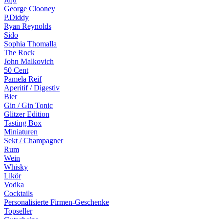
George Clooney
P.Diddy
Ryan Reynolds
Sido
Sophia Thomalla
The Rock
John Malkovich
50 Cent
Pamela Reif
Aperitif / Digestiv
Bier
Gin / Gin Tonic
Glitzer Edition
Tasting Box
Miniaturen
Sekt / Champagner
Rum
Wein
Whisky
Likör
Vodka
Cocktails
Personalisierte Firmen-Geschenke
Topseller