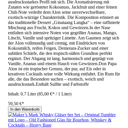
ausdrucksstarkes Profil mit sich. Die Aromatisierung mit
Zutaten wie gerösteter Kokosnuss, Jackfruit und einer feinen
Chili-Note verleiht dem Alon seine unverwechselbare,
exotisch-würzige Charakteristik. Die Komposition erinnert an
das traditionelle Dessert „Ginataang Langka“ – eine raffinierte
Mischung aus Frucht, Kokos und Gewürzen.In der Nase
entfalten sich intensive Noten von gegrillter Ananas, Mango,
Litschi, Vanille und spritziger Limette. Am Gaumen zeigt sich
der Alon vollmundig und cremig, mit Eindrücken von
Kokosmilch, reifen Feigen, Demerara-Zucker und einer
subtilen Schärfe, die den tropisch-süßen Grundton perfekt
ergänzt. Der Abgang ist lang, harmonisch und geprägt von
Vanille, Ananas und einem Hauch von Gewürzen.Don Papa
Alon ist ein tropischer Genuss, der pur, auf Eis oder in
kreativen Cocktails seine volle Wirkung entfaltet. Ein Rum für
alle, die das Besondere suchen – exotisch, weich und
ausdrucksstark.Enthält Sulfite und Farbstoffe
Inhalt:
0.7 Liter
(85,00 €* / 1 Liter)
59,50 €*
In den Warenkorb