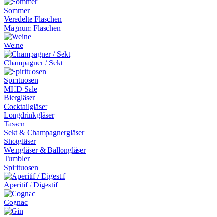
Sommer
Veredelte Flaschen
Magnum Flaschen
Weine
Champagner / Sekt
Spirituosen
MHD Sale
Biergläser
Cocktailgläser
Longdrinkgläser
Tassen
Sekt & Champagnergläser
Shotgläser
Weingläser & Ballongläser
Tumbler
Spirituosen
Aperitif / Digestif
Cognac