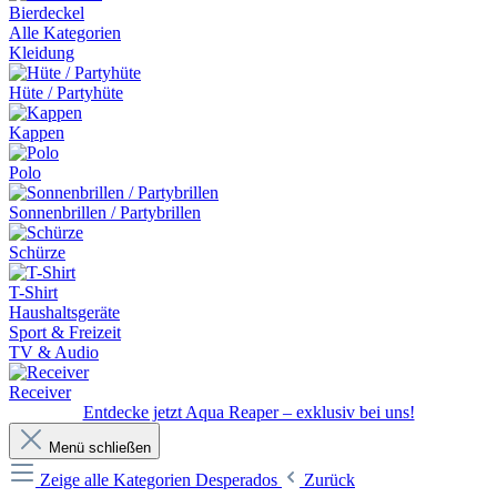
Bierdeckel
Alle Kategorien
Kleidung
Hüte / Partyhüte
Kappen
Polo
Sonnenbrillen / Partybrillen
Schürze
T-Shirt
Haushaltsgeräte
Sport & Freizeit
TV & Audio
Receiver
Entdecke jetzt Aqua Reaper – exklusiv bei uns!
Menü schließen
Zeige alle Kategorien
Desperados
Zurück