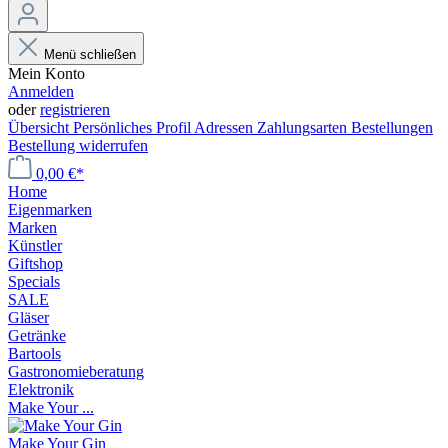
Menü schließen
Mein Konto
Anmelden
oder
registrieren
Übersicht
Persönliches Profil
Adressen
Zahlungsarten
Bestellungen
Bestellung widerrufen
0,00 €*
Home
Eigenmarken
Marken
Künstler
Giftshop
Specials
SALE
Gläser
Getränke
Bartools
Gastronomieberatung
Elektronik
Make Your ...
Make Your Gin