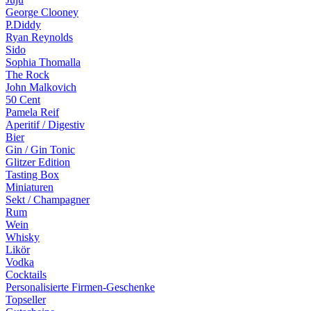
George Clooney
P.Diddy
Ryan Reynolds
Sido
Sophia Thomalla
The Rock
John Malkovich
50 Cent
Pamela Reif
Aperitif / Digestiv
Bier
Gin / Gin Tonic
Glitzer Edition
Tasting Box
Miniaturen
Sekt / Champagner
Rum
Wein
Whisky
Likör
Vodka
Cocktails
Personalisierte Firmen-Geschenke
Topseller