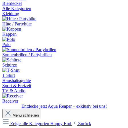
Bierdeckel
Alle Kategorien
Kleidung
Hüte / Partyhüte
Kappen
Polo
Sonnenbrillen / Partybrillen
Schürze
T-Shirt
Haushaltsgeräte
Sport & Freizeit
TV & Audio
Receiver
Entdecke jetzt Aqua Reaper – exklusiv bei uns!
Menü schließen
Zeige alle Kategorien
Happy End
Zurück