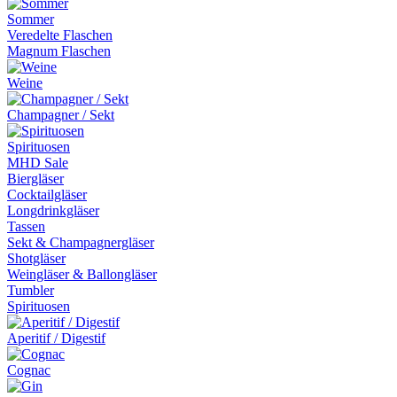
Sommer
Veredelte Flaschen
Magnum Flaschen
Weine
Champagner / Sekt
Spirituosen
MHD Sale
Biergläser
Cocktailgläser
Longdrinkgläser
Tassen
Sekt & Champagnergläser
Shotgläser
Weingläser & Ballongläser
Tumbler
Spirituosen
Aperitif / Digestif
Cognac