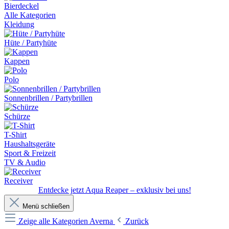
Bierdeckel
Alle Kategorien
Kleidung
Hüte / Partyhüte
Kappen
Polo
Sonnenbrillen / Partybrillen
Schürze
T-Shirt
Haushaltsgeräte
Sport & Freizeit
TV & Audio
Receiver
Entdecke jetzt Aqua Reaper – exklusiv bei uns!
Menü schließen
Zeige alle Kategorien
Averna
Zurück