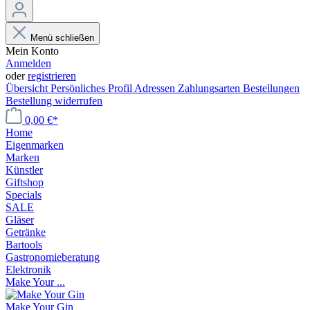
Menü schließen
Mein Konto
Anmelden
oder
registrieren
Übersicht
Persönliches Profil
Adressen
Zahlungsarten
Bestellungen
Bestellung widerrufen
0,00 €*
Home
Eigenmarken
Marken
Künstler
Giftshop
Specials
SALE
Gläser
Getränke
Bartools
Gastronomieberatung
Elektronik
Make Your ...
Make Your Gin