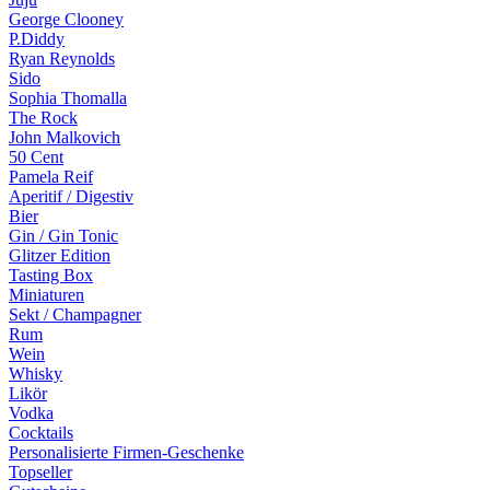
George Clooney
P.Diddy
Ryan Reynolds
Sido
Sophia Thomalla
The Rock
John Malkovich
50 Cent
Pamela Reif
Aperitif / Digestiv
Bier
Gin / Gin Tonic
Glitzer Edition
Tasting Box
Miniaturen
Sekt / Champagner
Rum
Wein
Whisky
Likör
Vodka
Cocktails
Personalisierte Firmen-Geschenke
Topseller