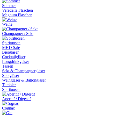
Sommer
Veredelte Flaschen
Magnum Flaschen
Weine
Champagner / Sekt
Spirituosen
MHD Sale
Biergläser
Cocktailgläser
Longdrinkgläser
Tassen
Sekt & Champagnergläser
Shotgläser
Weingläser & Ballongläser
Tumbler
Spirituosen
Aperitif / Digestif
Cognac