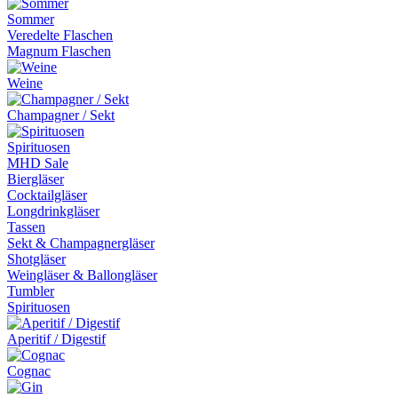
Sommer
Veredelte Flaschen
Magnum Flaschen
Weine
Champagner / Sekt
Spirituosen
MHD Sale
Biergläser
Cocktailgläser
Longdrinkgläser
Tassen
Sekt & Champagnergläser
Shotgläser
Weingläser & Ballongläser
Tumbler
Spirituosen
Aperitif / Digestif
Cognac