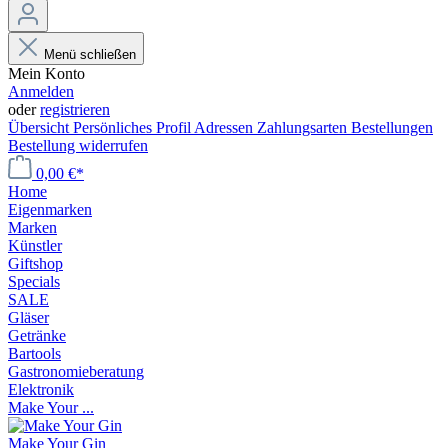
Menü schließen
Mein Konto
Anmelden
oder
registrieren
Übersicht
Persönliches Profil
Adressen
Zahlungsarten
Bestellungen
Bestellung widerrufen
0,00 €*
Home
Eigenmarken
Marken
Künstler
Giftshop
Specials
SALE
Gläser
Getränke
Bartools
Gastronomieberatung
Elektronik
Make Your ...
Make Your Gin