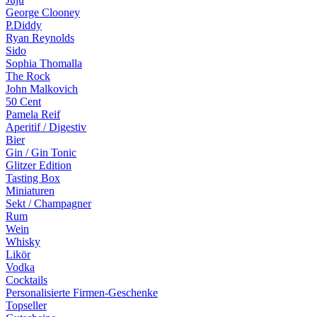
George Clooney
P.Diddy
Ryan Reynolds
Sido
Sophia Thomalla
The Rock
John Malkovich
50 Cent
Pamela Reif
Aperitif / Digestiv
Bier
Gin / Gin Tonic
Glitzer Edition
Tasting Box
Miniaturen
Sekt / Champagner
Rum
Wein
Whisky
Likör
Vodka
Cocktails
Personalisierte Firmen-Geschenke
Topseller