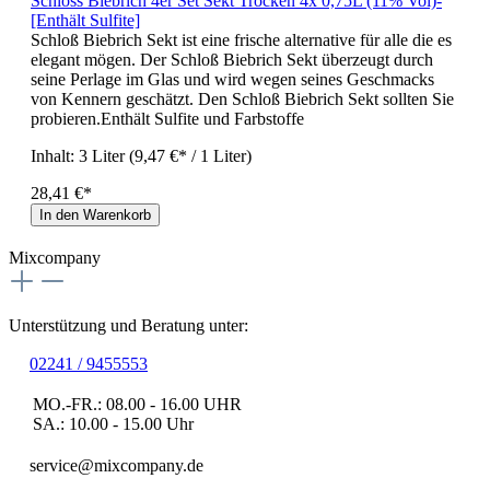
Schloss Biebrich 4er Set Sekt Trocken 4x 0,75L (11% Vol)-
[Enthält Sulfite]
Schloß Biebrich Sekt ist eine frische alternative für alle die es
elegant mögen. Der Schloß Biebrich Sekt überzeugt durch
seine Perlage im Glas und wird wegen seines Geschmacks
von Kennern geschätzt. Den Schloß Biebrich Sekt sollten Sie
probieren.Enthält Sulfite und Farbstoffe
Inhalt:
3 Liter
(9,47 €* / 1 Liter)
28,41 €*
In den Warenkorb
Mixcompany
Unterstützung und Beratung unter:
02241 / 9455553
MO.-FR.: 08.00 - 16.00 UHR
SA.: 10.00 - 15.00 Uhr
service@mixcompany.de