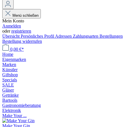
Menü schließen
Mein Konto
Anmelden
oder
registrieren
Übersicht
Persönliches Profil
Adressen
Zahlungsarten
Bestellungen
Bestellung widerrufen
0,00 €*
Home
Eigenmarken
Marken
Künstler
Giftshop
Specials
SALE
Gläser
Getränke
Bartools
Gastronomieberatung
Elektronik
Make Your ...
Make Your Gin