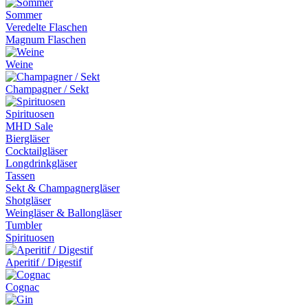
Sommer
Veredelte Flaschen
Magnum Flaschen
Weine
Champagner / Sekt
Spirituosen
MHD Sale
Biergläser
Cocktailgläser
Longdrinkgläser
Tassen
Sekt & Champagnergläser
Shotgläser
Weingläser & Ballongläser
Tumbler
Spirituosen
Aperitif / Digestif
Cognac