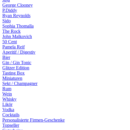
George Clooney
P.Diddy
Ryan Reynolds
Sido
Sophia Thomalla
The Rock
John Malkovich
50 Cent
Pamela Reif
Aperitif / Digestiv
Bier
Gin / Gin Tonic
Glitzer Edition
Tasting Box
Miniaturen
Sekt / Champagner
Rum
Wein
Whisky
Likör
Vodka
Cocktails
Personalisierte Firmen-Geschenke
Topseller