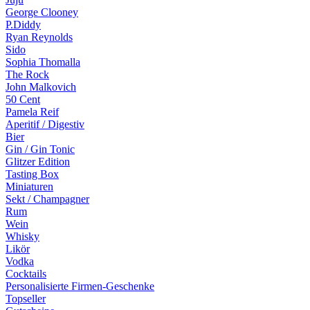
George Clooney
P.Diddy
Ryan Reynolds
Sido
Sophia Thomalla
The Rock
John Malkovich
50 Cent
Pamela Reif
Aperitif / Digestiv
Bier
Gin / Gin Tonic
Glitzer Edition
Tasting Box
Miniaturen
Sekt / Champagner
Rum
Wein
Whisky
Likör
Vodka
Cocktails
Personalisierte Firmen-Geschenke
Topseller