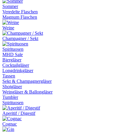
Sommer
Veredelte Flaschen
Magnum Flaschen
Weine
Champagner / Sekt
Spirituosen
MHD Sale
Biergläser
Cocktailgläser
Longdrinkgläser
Tassen
Sekt & Champagnergläser
Shotgläser
Weingläser & Ballongläser
Tumbler
Spirituosen
Aperitif / Digestif
Cognac