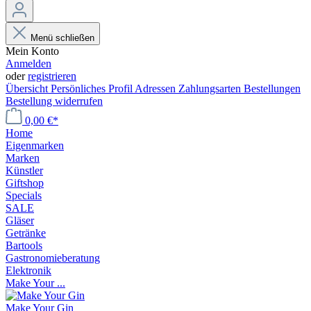
Menü schließen
Mein Konto
Anmelden
oder
registrieren
Übersicht
Persönliches Profil
Adressen
Zahlungsarten
Bestellungen
Bestellung widerrufen
0,00 €*
Home
Eigenmarken
Marken
Künstler
Giftshop
Specials
SALE
Gläser
Getränke
Bartools
Gastronomieberatung
Elektronik
Make Your ...
Make Your Gin