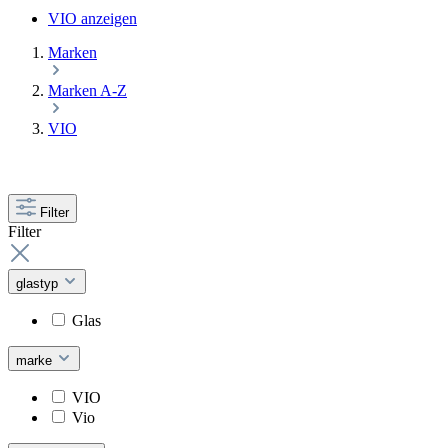
VIO anzeigen
Marken
Marken A-Z
VIO
Filter
Filter
glastyp
Glas
marke
VIO
Vio