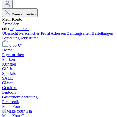
Menü schließen
Mein Konto
Anmelden
oder
registrieren
Übersicht
Persönliches Profil
Adressen
Zahlungsarten
Bestellungen
Bestellung widerrufen
0,00 €*
Home
Eigenmarken
Marken
Künstler
Giftshop
Specials
SALE
Gläser
Getränke
Bartools
Gastronomieberatung
Elektronik
Make Your ...
Make Your Gin