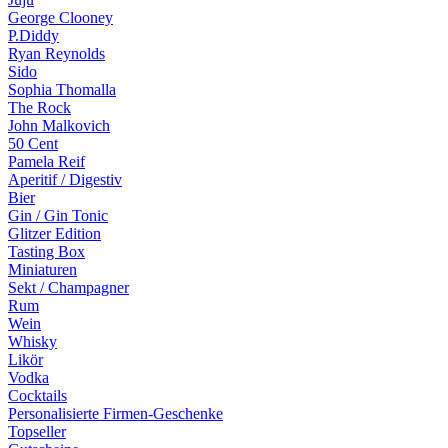
George Clooney
P.Diddy
Ryan Reynolds
Sido
Sophia Thomalla
The Rock
John Malkovich
50 Cent
Pamela Reif
Aperitif / Digestiv
Bier
Gin / Gin Tonic
Glitzer Edition
Tasting Box
Miniaturen
Sekt / Champagner
Rum
Wein
Whisky
Likör
Vodka
Cocktails
Personalisierte Firmen-Geschenke
Topseller