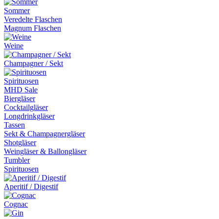
Sommer
Veredelte Flaschen
Magnum Flaschen
Weine
Champagner / Sekt
Spirituosen
MHD Sale
Biergläser
Cocktailgläser
Longdrinkgläser
Tassen
Sekt & Champagnergläser
Shotgläser
Weingläser & Ballongläser
Tumbler
Spirituosen
Aperitif / Digestif
Cognac