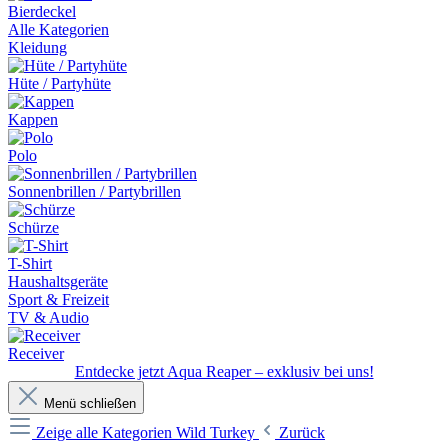
Bierdeckel
Alle Kategorien
Kleidung
Hüte / Partyhüte
Kappen
Polo
Sonnenbrillen / Partybrillen
Schürze
T-Shirt
Haushaltsgeräte
Sport & Freizeit
TV & Audio
Receiver
Entdecke jetzt Aqua Reaper – exklusiv bei uns!
Menü schließen
Zeige alle Kategorien
Wild Turkey
Zurück