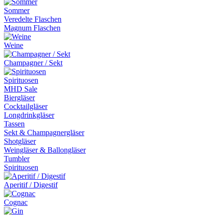
Sommer
Veredelte Flaschen
Magnum Flaschen
Weine
Champagner / Sekt
Spirituosen
MHD Sale
Biergläser
Cocktailgläser
Longdrinkgläser
Tassen
Sekt & Champagnergläser
Shotgläser
Weingläser & Ballongläser
Tumbler
Spirituosen
Aperitif / Digestif
Cognac