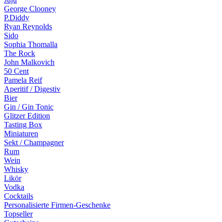
George Clooney
P.Diddy
Ryan Reynolds
Sido
Sophia Thomalla
The Rock
John Malkovich
50 Cent
Pamela Reif
Aperitif / Digestiv
Bier
Gin / Gin Tonic
Glitzer Edition
Tasting Box
Miniaturen
Sekt / Champagner
Rum
Wein
Whisky
Likör
Vodka
Cocktails
Personalisierte Firmen-Geschenke
Topseller