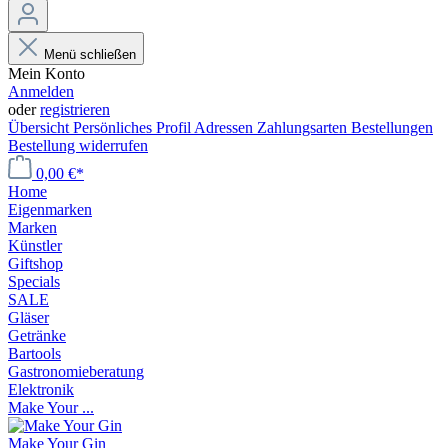
Menü schließen
Mein Konto
Anmelden
oder
registrieren
Übersicht
Persönliches Profil
Adressen
Zahlungsarten
Bestellungen
Bestellung widerrufen
0,00 €*
Home
Eigenmarken
Marken
Künstler
Giftshop
Specials
SALE
Gläser
Getränke
Bartools
Gastronomieberatung
Elektronik
Make Your ...
Make Your Gin