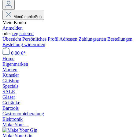
Menü schließen
Mein Konto
Anmelden
oder
registrieren
Übersicht
Persönliches Profil
Adressen
Zahlungsarten
Bestellungen
Bestellung widerrufen
0,00 €*
Home
Eigenmarken
Marken
Künstler
Giftshop
Specials
SALE
Gläser
Getränke
Bartools
Gastronomieberatung
Elektronik
Make Your ...
Make Your Gin