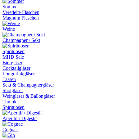
Sommer
Veredelte Flaschen
Magnum Flaschen
Weine
Champagner / Sekt
Spirituosen
MHD Sale
Biergläser
Cocktailgläser
Longdrinkgläser
Tassen
Sekt & Champagnergläser
Shotgläser
Weingläser & Ballongläser
Tumbler
Spirituosen
Aperitif / Digestif
Cognac