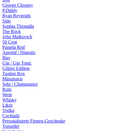
George Clooney
P.Diddy
Ryan Reynolds
Sido
Sophia Thomalla
The Rock
John Malkovich
50 Cent
Pamela Reif
Aperitif / Digestiv
Bier
Gin / Gin Tonic
Glitzer Edition
Tasting Box
Miniaturen
Sekt / Champagner
Rum
Wein
Whisky
Likör
Vodka
Cocktails
Personalisierte Firmen-Geschenke
Topseller