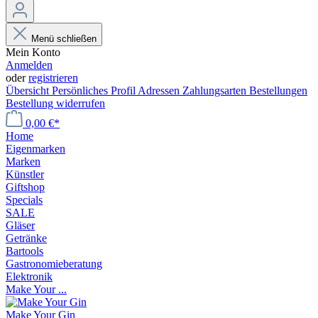
Menü schließen
Mein Konto
Anmelden
oder
registrieren
Übersicht
Persönliches Profil
Adressen
Zahlungsarten
Bestellungen
Bestellung widerrufen
0,00 €*
Home
Eigenmarken
Marken
Künstler
Giftshop
Specials
SALE
Gläser
Getränke
Bartools
Gastronomieberatung
Elektronik
Make Your ...
Make Your Gin