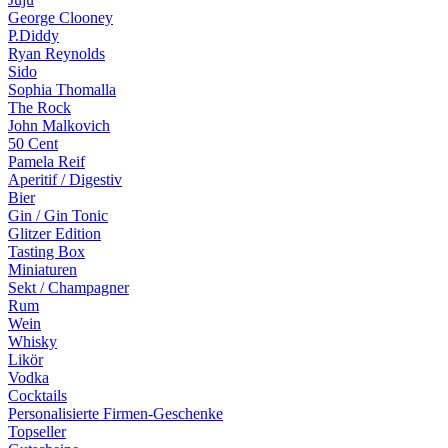
George Clooney
P.Diddy
Ryan Reynolds
Sido
Sophia Thomalla
The Rock
John Malkovich
50 Cent
Pamela Reif
Aperitif / Digestiv
Bier
Gin / Gin Tonic
Glitzer Edition
Tasting Box
Miniaturen
Sekt / Champagner
Rum
Wein
Whisky
Likör
Vodka
Cocktails
Personalisierte Firmen-Geschenke
Topseller