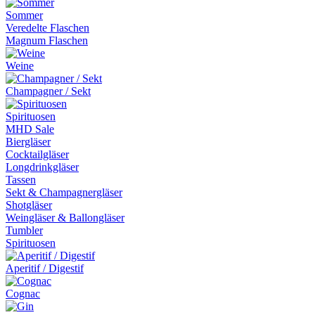
Sommer
Veredelte Flaschen
Magnum Flaschen
Weine
Champagner / Sekt
Spirituosen
MHD Sale
Biergläser
Cocktailgläser
Longdrinkgläser
Tassen
Sekt & Champagnergläser
Shotgläser
Weingläser & Ballongläser
Tumbler
Spirituosen
Aperitif / Digestif
Cognac