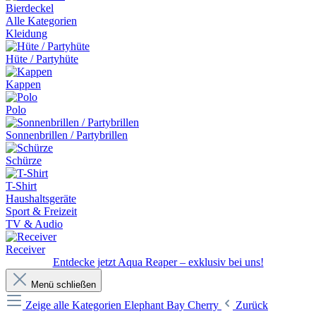
Bierdeckel
Alle Kategorien
Kleidung
Hüte / Partyhüte
Kappen
Polo
Sonnenbrillen / Partybrillen
Schürze
T-Shirt
Haushaltsgeräte
Sport & Freizeit
TV & Audio
Receiver
Entdecke jetzt Aqua Reaper – exklusiv bei uns!
Menü schließen
Zeige alle Kategorien
Elephant Bay Cherry
Zurück