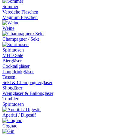
Sommer
Veredelte Flaschen
Magnum Flaschen
Weine
Champagner / Sekt
Spirituosen
MHD Sale
Biergläser
Cocktailgläser
Longdrinkgläser
Tassen
Sekt & Champagnergläser
Shotgläser
Weingläser & Ballongläser
Tumbler
Spirituosen
Aperitif / Digestif
Cognac