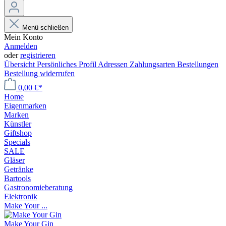
Menü schließen
Mein Konto
Anmelden
oder
registrieren
Übersicht
Persönliches Profil
Adressen
Zahlungsarten
Bestellungen
Bestellung widerrufen
0,00 €*
Home
Eigenmarken
Marken
Künstler
Giftshop
Specials
SALE
Gläser
Getränke
Bartools
Gastronomieberatung
Elektronik
Make Your ...
Make Your Gin