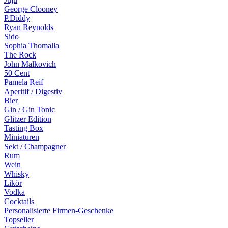
George Clooney
P.Diddy
Ryan Reynolds
Sido
Sophia Thomalla
The Rock
John Malkovich
50 Cent
Pamela Reif
Aperitif / Digestiv
Bier
Gin / Gin Tonic
Glitzer Edition
Tasting Box
Miniaturen
Sekt / Champagner
Rum
Wein
Whisky
Likör
Vodka
Cocktails
Personalisierte Firmen-Geschenke
Topseller