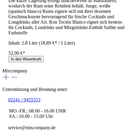
Die kurze Lagerung erfolgt üblicherweise in Stahlfässern,
wodurch der Rum seine Reinheit behält. Junge, weiße
(spanisch blanco) Rums eignen sich mit ihrer dezenten
Geschmacksnote hervorragend für frische Cocktails und
Longdrinks aller Art. Ron Tectón Blanco eignet sich bestens
für Cocktails, Londrinks und Mixgetränke.Enthält Sulfite und
Farbstoffe
Inhalt:
2.8 Liter
(18,89 €* / 1 Liter)
52,90 €*
In den Warenkorb
Mixcompany
Unterstützung und Beratung unter:
02241 / 9455553
MO.-FR.: 08.00 - 16.00 UHR
SA.: 10.00 - 15.00 Uhr
service@mixcompany.de