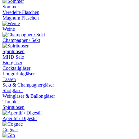
Sommer
Veredelte Flaschen
Magnum Flaschen
Weine
Champagner / Sekt
Spirituosen
MHD Sale
Biergläser
Cocktailgläser
Longdrinkgläser
Tassen
Sekt & Champagnergläser
Shotgläser
Weingläser & Ballongläser
Tumbler
Spirituosen
Aperitif / Digestif
Cognac