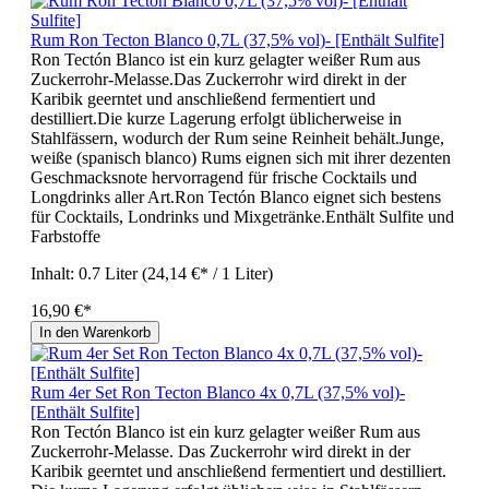
Rum Ron Tecton Blanco 0,7L (37,5% vol)- [Enthält Sulfite]
Ron Tectón Blanco ist ein kurz gelagter weißer Rum aus
Zuckerrohr-Melasse.Das Zuckerrohr wird direkt in der
Karibik geerntet und anschließend fermentiert und
destilliert.Die kurze Lagerung erfolgt üblicherweise in
Stahlfässern, wodurch der Rum seine Reinheit behält.Junge,
weiße (spanisch blanco) Rums eignen sich mit ihrer dezenten
Geschmacksnote hervorragend für frische Cocktails und
Longdrinks aller Art.Ron Tectón Blanco eignet sich bestens
für Cocktails, Londrinks und Mixgetränke.Enthält Sulfite und
Farbstoffe
Inhalt:
0.7 Liter
(24,14 €* / 1 Liter)
16,90 €*
In den Warenkorb
Rum 4er Set Ron Tecton Blanco 4x 0,7L (37,5% vol)-
[Enthält Sulfite]
Ron Tectón Blanco ist ein kurz gelagter weißer Rum aus
Zuckerrohr-Melasse. Das Zuckerrohr wird direkt in der
Karibik geerntet und anschließend fermentiert und destilliert.