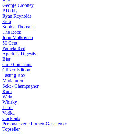
George Clooney
P.Diddy
Ryan Reynolds
Sido
Sophia Thomalla
The Rock
John Malkovich
50 Cent
Pamela Reif
Aperitif / Digestiv
Bier
Gin / Gin Tonic
Glitzer Edition
Tasting Box
Miniaturen
Sekt / Champagner
Rum
Wein
Whisky
Likör
Vodka
Cocktails
Personalisierte Firmen-Geschenke
Topseller