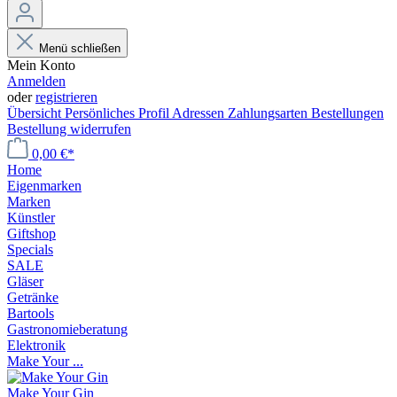
Menü schließen
Mein Konto
Anmelden
oder
registrieren
Übersicht
Persönliches Profil
Adressen
Zahlungsarten
Bestellungen
Bestellung widerrufen
0,00 €*
Home
Eigenmarken
Marken
Künstler
Giftshop
Specials
SALE
Gläser
Getränke
Bartools
Gastronomieberatung
Elektronik
Make Your ...
Make Your Gin