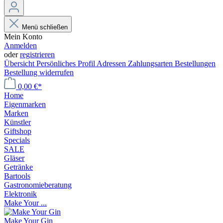
Menü schließen
Mein Konto
Anmelden
oder
registrieren
Übersicht
Persönliches Profil
Adressen
Zahlungsarten
Bestellungen
Bestellung widerrufen
0,00 €*
Home
Eigenmarken
Marken
Künstler
Giftshop
Specials
SALE
Gläser
Getränke
Bartools
Gastronomieberatung
Elektronik
Make Your ...
Make Your Gin