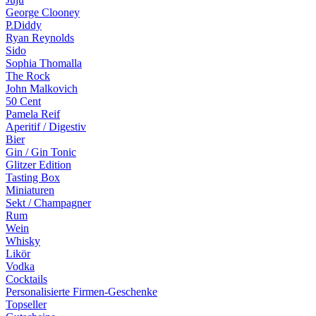
George Clooney
P.Diddy
Ryan Reynolds
Sido
Sophia Thomalla
The Rock
John Malkovich
50 Cent
Pamela Reif
Aperitif / Digestiv
Bier
Gin / Gin Tonic
Glitzer Edition
Tasting Box
Miniaturen
Sekt / Champagner
Rum
Wein
Whisky
Likör
Vodka
Cocktails
Personalisierte Firmen-Geschenke
Topseller