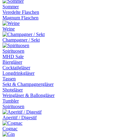
Sommer
Veredelte Flaschen
Magnum Flaschen
Weine
Champagner / Sekt
Spirituosen
MHD Sale
Biergläser
Cocktailgläser
Longdrinkgläser
Tassen
Sekt & Champagnergläser
Shotgläser
Weingläser & Ballongläser
Tumbler
Spirituosen
Aperitif / Digestif
Cognac