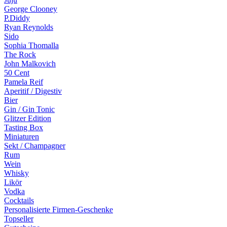
George Clooney
P.Diddy
Ryan Reynolds
Sido
Sophia Thomalla
The Rock
John Malkovich
50 Cent
Pamela Reif
Aperitif / Digestiv
Bier
Gin / Gin Tonic
Glitzer Edition
Tasting Box
Miniaturen
Sekt / Champagner
Rum
Wein
Whisky
Likör
Vodka
Cocktails
Personalisierte Firmen-Geschenke
Topseller