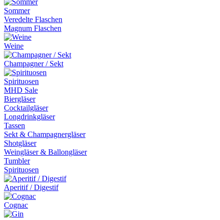
Sommer
Veredelte Flaschen
Magnum Flaschen
Weine
Champagner / Sekt
Spirituosen
MHD Sale
Biergläser
Cocktailgläser
Longdrinkgläser
Tassen
Sekt & Champagnergläser
Shotgläser
Weingläser & Ballongläser
Tumbler
Spirituosen
Aperitif / Digestif
Cognac