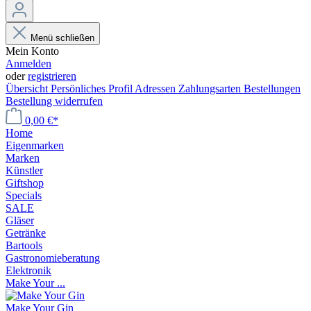
Menü schließen
Mein Konto
Anmelden
oder
registrieren
Übersicht
Persönliches Profil
Adressen
Zahlungsarten
Bestellungen
Bestellung widerrufen
0,00 €*
Home
Eigenmarken
Marken
Künstler
Giftshop
Specials
SALE
Gläser
Getränke
Bartools
Gastronomieberatung
Elektronik
Make Your ...
Make Your Gin