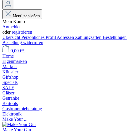
Menü schließen
Mein Konto
Anmelden
oder
registrieren
Übersicht
Persönliches Profil
Adressen
Zahlungsarten
Bestellungen
Bestellung widerrufen
0,00 €*
Home
Eigenmarken
Marken
Künstler
Giftshop
Specials
SALE
Gläser
Getränke
Bartools
Gastronomieberatung
Elektronik
Make Your ...
Make Your Gin