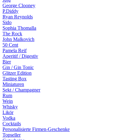
George Clooney
P.Diddy
Ryan Reynolds
Sido
Sophia Thomalla
The Rock
John Malkovich
50 Cent
Pamela Reif
Aperitif / Digestiv
Bier
Gin / Gin Tonic
Glitzer Edition
Tasting Box
Miniaturen
Sekt / Champagner
Rum
Wein
Whisky
Likör
Vodka
Cocktails
Personalisierte Firmen-Geschenke
Topseller