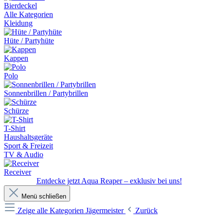
Bierdeckel
Alle Kategorien
Kleidung
Hüte / Partyhüte
Kappen
Polo
Sonnenbrillen / Partybrillen
Schürze
T-Shirt
Haushaltsgeräte
Sport & Freizeit
TV & Audio
Receiver
Entdecke jetzt Aqua Reaper – exklusiv bei uns!
Menü schließen
Zeige alle Kategorien
Jägermeister
Zurück