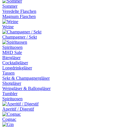
Sommer
Veredelte Flaschen
Magnum Flaschen
Weine
Champagner / Sekt
Spirituosen
MHD Sale
Biergläser
Cocktailgläser
Longdrinkgläser
Tassen
Sekt & Champagnergläser
Shotgläser
Weingläser & Ballongläser
Tumbler
Spirituosen
Aperitif / Digestif
Cognac