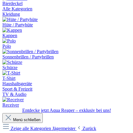
Bierdeckel
Alle Kategorien
Kleidung
Hüte / Partyhüte
Kappen
Polo
Sonnenbrillen / Partybrillen
Schürze
T-Shirt
Haushaltsgeräte
Sport & Freizeit
TV & Audio
Receiver
Entdecke jetzt Aqua Reaper – exklusiv bei uns!
Menü schließen
Zeige alle Kategorien
Jägermeister
Zurück