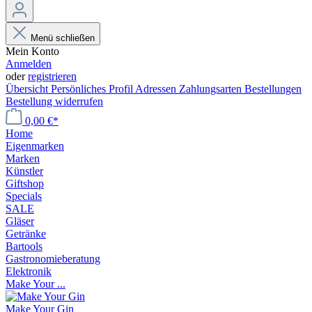
Menü schließen
Mein Konto
Anmelden
oder
registrieren
Übersicht
Persönliches Profil
Adressen
Zahlungsarten
Bestellungen
Bestellung widerrufen
0,00 €*
Home
Eigenmarken
Marken
Künstler
Giftshop
Specials
SALE
Gläser
Getränke
Bartools
Gastronomieberatung
Elektronik
Make Your ...
Make Your Gin