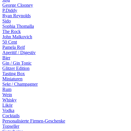
George Clooney
P.Diddy
Ryan Reynolds
Sido
Sophia Thomalla
The Rock
John Malkovich
50 Cent
Pamela Reif
Aperitif / Digestiv
Bier
Gin / Gin Tonic
Glitzer Edition
Tasting Box
Miniaturen
Sekt / Champagner
Rum
Wein
Whisky
Likör
Vodka
Cocktails
Personalisierte Firmen-Geschenke
Topseller