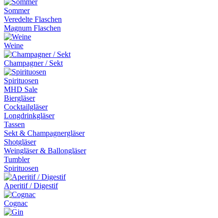
Sommer
Veredelte Flaschen
Magnum Flaschen
Weine
Champagner / Sekt
Spirituosen
MHD Sale
Biergläser
Cocktailgläser
Longdrinkgläser
Tassen
Sekt & Champagnergläser
Shotgläser
Weingläser & Ballongläser
Tumbler
Spirituosen
Aperitif / Digestif
Cognac