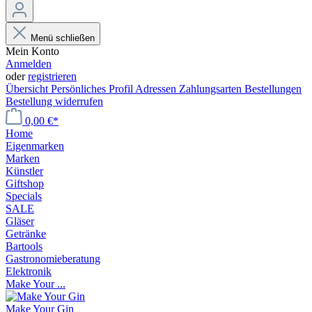
Menü schließen
Mein Konto
Anmelden
oder
registrieren
Übersicht
Persönliches Profil
Adressen
Zahlungsarten
Bestellungen
Bestellung widerrufen
0,00 €*
Home
Eigenmarken
Marken
Künstler
Giftshop
Specials
SALE
Gläser
Getränke
Bartools
Gastronomieberatung
Elektronik
Make Your ...
Make Your Gin