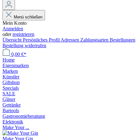
Menü schließen
Mein Konto
Anmelden
oder
registrieren
Übersicht
Persönliches Profil
Adressen
Zahlungsarten
Bestellungen
Bestellung widerrufen
0,00 €*
Home
Eigenmarken
Marken
Künstler
Giftshop
Specials
SALE
Gläser
Getränke
Bartools
Gastronomieberatung
Elektronik
Make Your ...
Make Your Gin