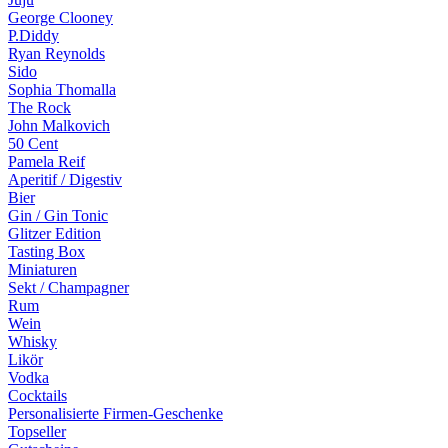
George Clooney
P.Diddy
Ryan Reynolds
Sido
Sophia Thomalla
The Rock
John Malkovich
50 Cent
Pamela Reif
Aperitif / Digestiv
Bier
Gin / Gin Tonic
Glitzer Edition
Tasting Box
Miniaturen
Sekt / Champagner
Rum
Wein
Whisky
Likör
Vodka
Cocktails
Personalisierte Firmen-Geschenke
Topseller