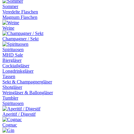
Sommer
Veredelte Flaschen
Magnum Flaschen
Weine
Champagner / Sekt
Spirituosen
MHD Sale
Biergläser
Cocktailgläser
Longdrinkgläser
Tassen
Sekt & Champagnergläser
Shotgläser
Weingläser & Ballongläser
Tumbler
Spirituosen
Aperitif / Digestif
Cognac