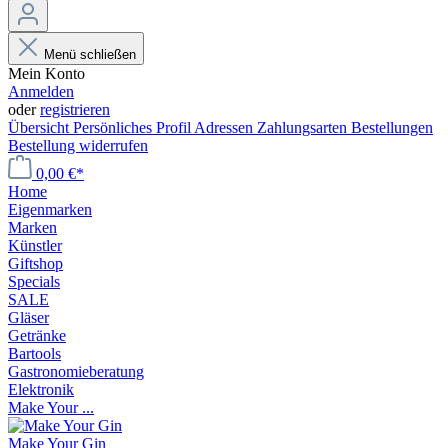
Menü schließen
Mein Konto
Anmelden
oder
registrieren
Übersicht
Persönliches Profil
Adressen
Zahlungsarten
Bestellungen
Bestellung widerrufen
0,00 €*
Home
Eigenmarken
Marken
Künstler
Giftshop
Specials
SALE
Gläser
Getränke
Bartools
Gastronomieberatung
Elektronik
Make Your ...
Make Your Gin