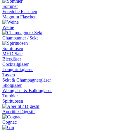
Sommer
Veredelte Flaschen
Magnum Flaschen
Weine
Champagner / Sekt
Spirituosen
MHD Sale
Biergläser
Cocktailgläser
Longdrinkgläser
Tassen
Sekt & Champagnergläser
Shotgläser
Weingläser & Ballongläser
Tumbler
Spirituosen
Aperitif / Digestif
Cognac