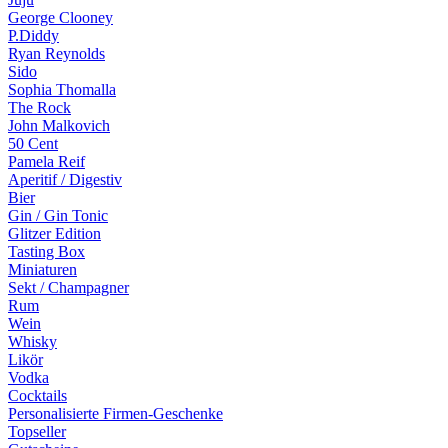
George Clooney
P.Diddy
Ryan Reynolds
Sido
Sophia Thomalla
The Rock
John Malkovich
50 Cent
Pamela Reif
Aperitif / Digestiv
Bier
Gin / Gin Tonic
Glitzer Edition
Tasting Box
Miniaturen
Sekt / Champagner
Rum
Wein
Whisky
Likör
Vodka
Cocktails
Personalisierte Firmen-Geschenke
Topseller