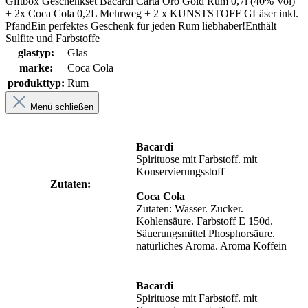
Giftbox Geschenkset Bacardi Carta Oro Gold Rum 0,7l (40% Vol)
+ 2x Coca Cola 0,2L Mehrweg + 2 x KUNSTSTOFF GLäser inkl.
PfandEin perfektes Geschenk für jeden Rum liebhaber!Enthält
Sulfite und Farbstoffe
glastyp:
Glas
marke:
Coca Cola
produkttyp:
Rum
Menü schließen
Bacardi
Spirituose mit Farbstoff. mit
Konservierungsstoff
Zutaten:
Coca Cola
Zutaten: Wasser. Zucker.
Kohlensäure. Farbstoff E 150d.
Säuerungsmittel Phosphorsäure.
natürliches Aroma. Aroma Koffein
Bacardi
Spirituose mit Farbstoff. mit