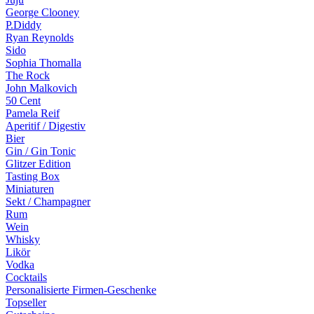
George Clooney
P.Diddy
Ryan Reynolds
Sido
Sophia Thomalla
The Rock
John Malkovich
50 Cent
Pamela Reif
Aperitif / Digestiv
Bier
Gin / Gin Tonic
Glitzer Edition
Tasting Box
Miniaturen
Sekt / Champagner
Rum
Wein
Whisky
Likör
Vodka
Cocktails
Personalisierte Firmen-Geschenke
Topseller