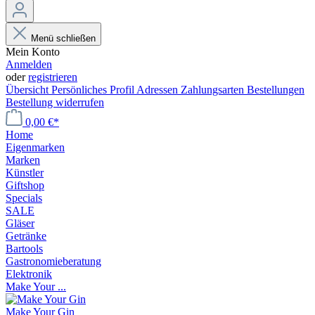
Menü schließen
Mein Konto
Anmelden
oder
registrieren
Übersicht
Persönliches Profil
Adressen
Zahlungsarten
Bestellungen
Bestellung widerrufen
0,00 €*
Home
Eigenmarken
Marken
Künstler
Giftshop
Specials
SALE
Gläser
Getränke
Bartools
Gastronomieberatung
Elektronik
Make Your ...
Make Your Gin