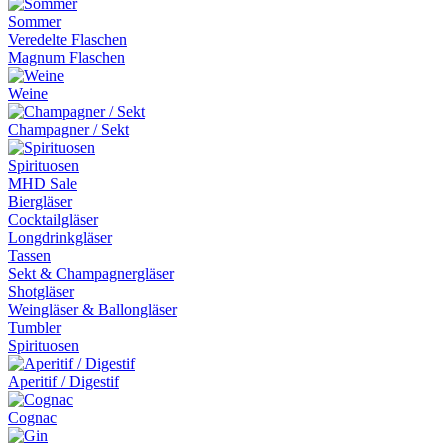
Sommer
Veredelte Flaschen
Magnum Flaschen
Weine
Champagner / Sekt
Spirituosen
MHD Sale
Biergläser
Cocktailgläser
Longdrinkgläser
Tassen
Sekt & Champagnergläser
Shotgläser
Weingläser & Ballongläser
Tumbler
Spirituosen
Aperitif / Digestif
Cognac