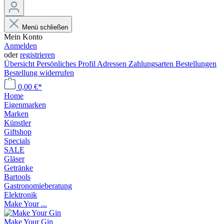
Menü schließen
Mein Konto
Anmelden
oder
registrieren
Übersicht
Persönliches Profil
Adressen
Zahlungsarten
Bestellungen
Bestellung widerrufen
0,00 €*
Home
Eigenmarken
Marken
Künstler
Giftshop
Specials
SALE
Gläser
Getränke
Bartools
Gastronomieberatung
Elektronik
Make Your ...
Make Your Gin