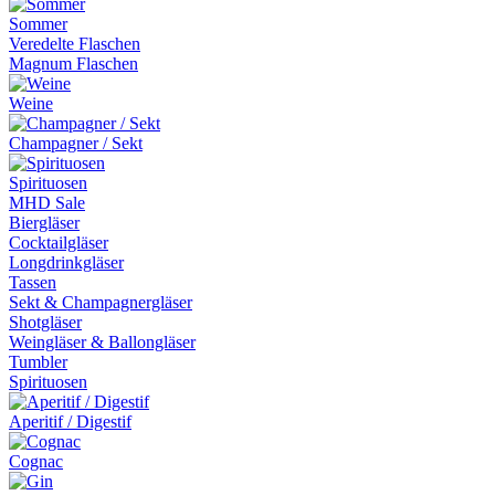
Sommer
Veredelte Flaschen
Magnum Flaschen
Weine
Champagner / Sekt
Spirituosen
MHD Sale
Biergläser
Cocktailgläser
Longdrinkgläser
Tassen
Sekt & Champagnergläser
Shotgläser
Weingläser & Ballongläser
Tumbler
Spirituosen
Aperitif / Digestif
Cognac