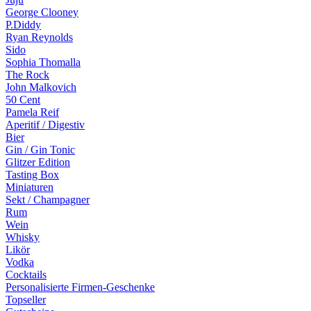
George Clooney
P.Diddy
Ryan Reynolds
Sido
Sophia Thomalla
The Rock
John Malkovich
50 Cent
Pamela Reif
Aperitif / Digestiv
Bier
Gin / Gin Tonic
Glitzer Edition
Tasting Box
Miniaturen
Sekt / Champagner
Rum
Wein
Whisky
Likör
Vodka
Cocktails
Personalisierte Firmen-Geschenke
Topseller