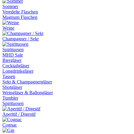
Sommer
Veredelte Flaschen
Magnum Flaschen
Weine
Champagner / Sekt
Spirituosen
MHD Sale
Biergläser
Cocktailgläser
Longdrinkgläser
Tassen
Sekt & Champagnergläser
Shotgläser
Weingläser & Ballongläser
Tumbler
Spirituosen
Aperitif / Digestif
Cognac