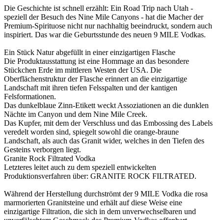
Die Geschichte ist schnell erzählt: Ein Road Trip nach Utah -
speziell der Besuch des Nine Mile Canyons - hat die Macher der
Premium-Spirituose nicht nur nachhaltig beeindruckt, sondern auch
inspiriert. Das war die Geburtsstunde des neuen 9 MILE Vodkas.
Ein Stück Natur abgefüllt in einer einzigartigen Flasche
Die Produktausstattung ist eine Hommage an das besondere
Stückchen Erde im mittleren Westen der USA. Die
Oberflächenstruktur der Flasche erinnert an die einzigartige
Landschaft mit ihren tiefen Felsspalten und der kantigen
Felsformationen.
Das dunkelblaue Zinn-Etikett weckt Assoziationen an die dunklen
Nächte im Canyon und dem Nine Mile Creek.
Das Kupfer, mit dem der Verschluss und das Embossing des Labels
veredelt worden sind, spiegelt sowohl die orange-braune
Landschaft, als auch das Granit wider, welches in den Tiefen des
Gesteins verborgen liegt.
Granite Rock Filtrated Vodka
Letzteres leitet auch zu dem speziell entwickelten
Produktionsverfahren über: GRANITE ROCK FILTRATED.
Während der Herstellung durchströmt der 9 MILE Vodka die rosa
marmorierten Granitsteine und erhält auf diese Weise eine
einzigartige Filtration, die sich in dem unverwechselbaren und