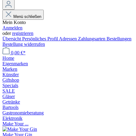
Menü schließen
Mein Konto
Anmelden
oder
registrieren
Übersicht
Persönliches Profil
Adressen
Zahlungsarten
Bestellungen
Bestellung widerrufen
0,00 €*
Home
Eigenmarken
Marken
Künstler
Giftshop
Specials
SALE
Gläser
Getränke
Bartools
Gastronomieberatung
Elektronik
Make Your ...
Make Your Gin