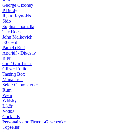
George Clooney
P.Diddy
Ryan Reynolds
Sido
Sophia Thomalla
The Rock
John Malkovich
50 Cent
Pamela Reif
Aperitif / Digestiv
Bier
Gin / Gin Tonic
Glitzer Edition
Tasting Box
Miniaturen
Sekt / Champagner
Rum
Wein
Whisky
Likör
Vodka
Cocktails
Personalisierte Firmen-Geschenke
Topseller