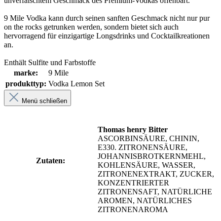
unverfälschtem Geschmack des Premium-Vodkas offenbart.
9 Mile Vodka kann durch seinen sanften Geschmack nicht nur pur
on the rocks getrunken werden, sondern bietet sich auch
hervorragend für einzigartige Longsdrinks und Cocktailkreationen
an.
Enthält Sulfite und Farbstoffe
marke:
9 Mile
produkttyp:
Vodka Lemon Set
Menü schließen
Thomas henry Bitter
ASCORBINSÄURE, CHININ,
E330. ZITRONENSÄURE,
JOHANNISBROTKERNMEHL,
Zutaten:
KOHLENSÄURE, WASSER,
ZITRONENEXTRAKT, ZUCKER,
KONZENTRIERTER
ZITRONENSAFT, NATÜRLICHE
AROMEN, NATÜRLICHES
ZITRONENAROMA